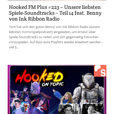
Hooked FM Plus #223 – Unsere liebsten
Spiele-Soundtracks – Teil 14 feat. Benny
von Ink Ribbon Radio
Tom hat sich den guten Benny von Ink Ribbon Radio (eurem
liebsten Horrorspielpodcast!) eingeladen, um erneut über
Spiele-Soundtracks zu reden und sich gegenseitig Favoriten
vorzuspielen. Auf dass eure Playlists wieder erweitert werden –
viel S...