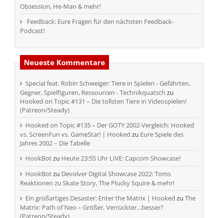
Obsession, He-Man & mehr!
Feedback: Eure Fragen für den nächsten Feedback-
Podcast!
Neueste Kommentare
Special feat. Robin Schweiger: Tiere in Spielen - Gefährten,
Gegner, Spielfiguren, Ressourcen - Technikquatsch
zu
Hooked on Topic #131 – Die tollsten Tiere in Videospielen!
(Patreon/Steady)
Hooked on Topic #135 – Der GOTY 2002-Vergleich: Hooked
vs. ScreenFun vs. GameStar! | Hooked
zu
Eure Spiele des
Jahres 2002 – Die Tabelle
HookBot
zu
Heute 23:55 Uhr LIVE: Capcom Showcase!
HookBot
zu
Devolver Digital Showcase 2022: Toms
Reaktionen zu Skate Story, The Plucky Squire & mehr!
Ein großartiges Desaster: Enter the Matrix | Hooked
zu
The
Matrix: Path of Neo – Größer, Verrückter…besser?
(Patreon/Steady)