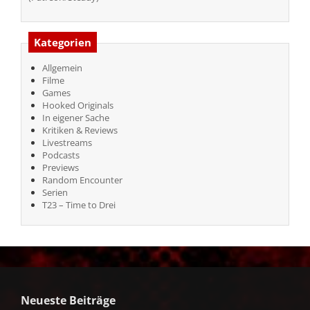
Kategorien
Allgemein
Filme
Games
Hooked Originals
In eigener Sache
Kritiken & Reviews
Livestreams
Podcasts
Previews
Random Encounter
Serien
T23 – Time to Drei
Neueste Beiträge