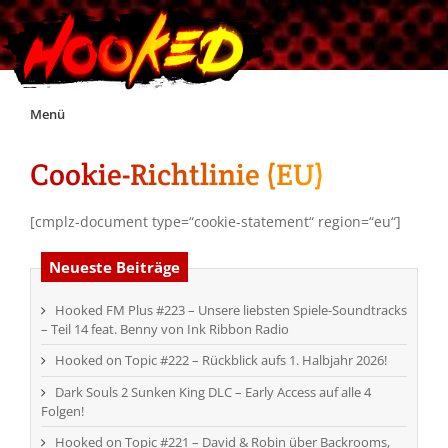
Skip
Menü
to
content
Cookie-Richtlinie (EU)
Unterstützt Hooked!
[cmplz-document type=“cookie-statement“ region=“eu“]
Exklusiv für Supporter*innen
Neueste Beiträge
Impressum
Hooked FM Plus #223 – Unsere liebsten Spiele-Soundtracks
– Teil 14 feat. Benny von Ink Ribbon Radio
Jobs
Hooked on Topic #222 – Rückblick aufs 1. Halbjahr 2026!
Dark Souls 2 Sunken King DLC – Early Access auf alle 4
Discord
Folgen!
Hooked on Topic #221 – David & Robin über Backrooms,