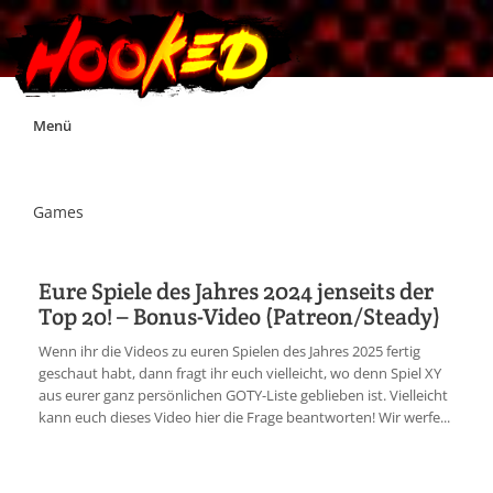
Skip
Menü
to
content
Unterstützt Hooked!
Games
Exklusiv für Supporter*innen
Eure Spiele des Jahres 2024 jenseits der
Top 20! – Bonus-Video (Patreon/Steady)
Impressum
Wenn ihr die Videos zu euren Spielen des Jahres 2025 fertig
geschaut habt, dann fragt ihr euch vielleicht, wo denn Spiel XY
Jobs
aus eurer ganz persönlichen GOTY-Liste geblieben ist. Vielleicht
kann euch dieses Video hier die Frage beantworten! Wir werfe...
Discord