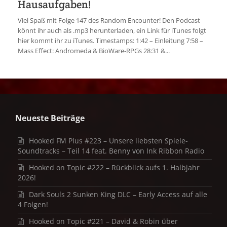
Hausaufgaben!
Viel Spaß mit Folge 147 des Random Encounter! Den Podcast
könnt ihr auch als .mp3 herunterladen, ein Link für iTunes folgt
hier kommt ihr zu iTunes. Timestamps: 1:42 – Einleitung 7:58 –
Mass Effect: Andromeda & BioWare-RPGs 28:31 &...
Neueste Beiträge
Hooked FM Plus #223 – Unsere liebsten Spiele-
Soundtracks – Teil 14 feat. Benny von Ink Ribbon Radio
Hooked on Topic #222 – Rückblick aufs 1. Halbjahr
2026!
Dark Souls 2 Sunken King DLC – Early Access auf alle
4 Folgen!
Hooked on Topic #221 – David & Robin über