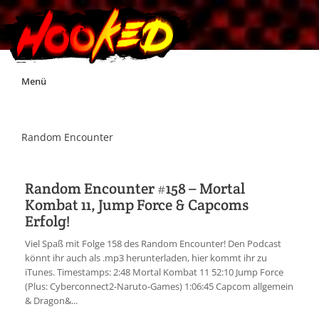
Skip
Menü
to
content
Unterstützt Hooked!
Random Encounter
Exklusiv für Supporter*innen
Random Encounter #158 – Mortal
Kombat 11, Jump Force & Capcoms
Impressum
Erfolg!
Viel Spaß mit Folge 158 des Random Encounter! Den Podcast
Jobs
könnt ihr auch als .mp3 herunterladen, hier kommt ihr zu
iTunes. Timestamps: 2:48 Mortal Kombat 11 52:10 Jump Force
(Plus: Cyberconnect2-Naruto-Games) 1:06:45 Capcom allgemein
Discord
& Dragon&...