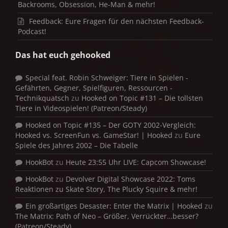
Backrooms, Obsession, He-Man & mehr!
Feedback: Eure Fragen für den nächsten Feedback-
Podcast!
Das hat euch gehooked
Special feat. Robin Schweiger: Tiere in Spielen -
Gefährten, Gegner, Spielfiguren, Ressourcen -
Technikquatsch
zu
Hooked on Topic #131 – Die tollsten
Tiere in Videospielen! (Patreon/Steady)
Hooked on Topic #135 – Der GOTY 2002-Vergleich:
Hooked vs. ScreenFun vs. GameStar! | Hooked
zu
Eure
Spiele des Jahres 2002 – Die Tabelle
HookBot
zu
Heute 23:55 Uhr LIVE: Capcom Showcase!
HookBot
zu
Devolver Digital Showcase 2022: Toms
Reaktionen zu Skate Story, The Plucky Squire & mehr!
Ein großartiges Desaster: Enter the Matrix | Hooked
zu
The Matrix: Path of Neo – Größer, Verrückter…besser?
(Patreon/Steady)