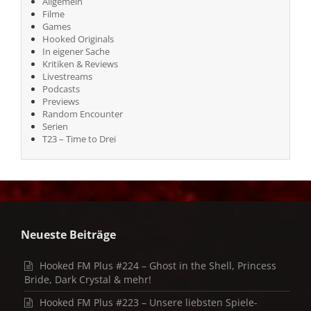
Allgemein
Filme
Games
Hooked Originals
In eigener Sache
Kritiken & Reviews
Livestreams
Podcasts
Previews
Random Encounter
Serien
T23 – Time to Drei
Neueste Beiträge
Hooked FM Plus #224 – Ghost in the Shell, Princess
Bride, Dark Crystal & mehr!
Hooked FM Plus #223 – Unsere liebsten Spiele-