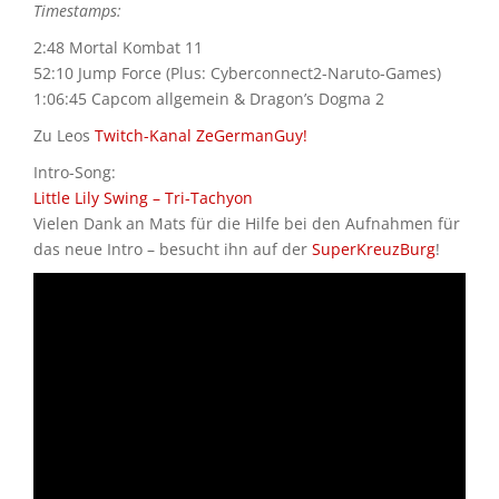
Timestamps:
2:48 Mortal Kombat 11
52:10 Jump Force (Plus: Cyberconnect2-Naruto-Games)
1:06:45 Capcom allgemein & Dragon’s Dogma 2
Zu Leos
Twitch-Kanal ZeGermanGuy!
Intro-Song:
Little Lily Swing – Tri-Tachyon
Vielen Dank an Mats für die Hilfe bei den Aufnahmen für
das neue Intro – besucht ihn auf der
SuperKreuzBurg
!