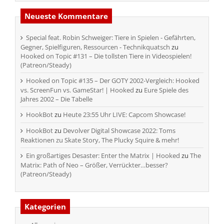
Neueste Kommentare
Special feat. Robin Schweiger: Tiere in Spielen - Gefährten,
Gegner, Spielfiguren, Ressourcen - Technikquatsch
zu
Hooked on Topic #131 – Die tollsten Tiere in Videospielen!
(Patreon/Steady)
Hooked on Topic #135 – Der GOTY 2002-Vergleich: Hooked
vs. ScreenFun vs. GameStar! | Hooked
zu
Eure Spiele des
Jahres 2002 – Die Tabelle
HookBot
zu
Heute 23:55 Uhr LIVE: Capcom Showcase!
HookBot
zu
Devolver Digital Showcase 2022: Toms
Reaktionen zu Skate Story, The Plucky Squire & mehr!
Ein großartiges Desaster: Enter the Matrix | Hooked
zu
The
Matrix: Path of Neo – Größer, Verrückter…besser?
(Patreon/Steady)
Kategorien