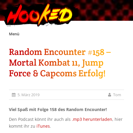
Skip
Menü
to
content
Random Encounter #158 –
Unterstützt Hooked!
Mortal Kombat 11, Jump
Exklusiv für Supporter*innen
Force & Capcoms Erfolg!
Impressum
5. März 2019
Tom
Jobs
Viel Spaß mit Folge 158 des Random Encounter!
Den Podcast könnt ihr auch als
.mp3 herunterladen
, hier
Discord
kommt ihr zu
iTunes
.