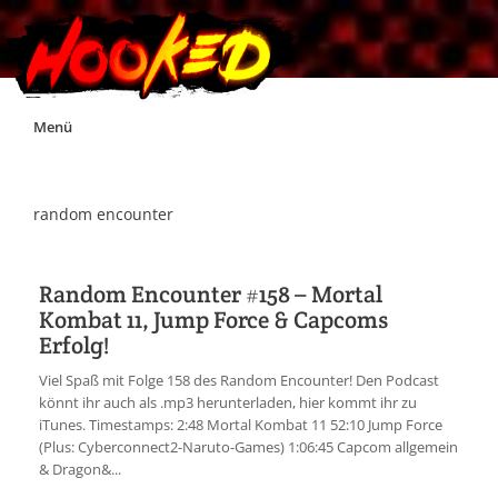
Skip
Menü
to
content
Unterstützt Hooked!
random encounter
Exklusiv für Supporter*innen
Random Encounter #158 – Mortal
Kombat 11, Jump Force & Capcoms
Impressum
Erfolg!
Viel Spaß mit Folge 158 des Random Encounter! Den Podcast
Jobs
könnt ihr auch als .mp3 herunterladen, hier kommt ihr zu
iTunes. Timestamps: 2:48 Mortal Kombat 11 52:10 Jump Force
(Plus: Cyberconnect2-Naruto-Games) 1:06:45 Capcom allgemein
Discord
& Dragon&...