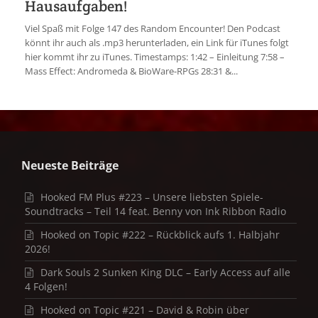
Hausaufgaben!
Viel Spaß mit Folge 147 des Random Encounter! Den Podcast
könnt ihr auch als .mp3 herunterladen, ein Link für iTunes folgt
hier kommt ihr zu iTunes. Timestamps: 1:42 – Einleitung 7:58 –
Mass Effect: Andromeda & BioWare-RPGs 28:31 &...
Neueste Beiträge
Hooked FM Plus #223 – Unsere liebsten Spiele-
Soundtracks – Teil 14 feat. Benny von Ink Ribbon Radio
Hooked on Topic #222 – Rückblick aufs 1. Halbjahr
2026!
Dark Souls 2 Sunken King DLC – Early Access auf alle
4 Folgen!
Hooked on Topic #221 – David & Robin über