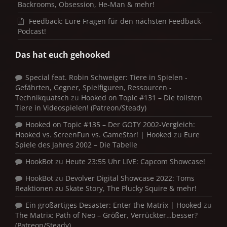
Backrooms, Obsession, He-Man & mehr!
Feedback: Eure Fragen für den nächsten Feedback-
Podcast!
Das hat euch gehooked
Special feat. Robin Schweiger: Tiere in Spielen -
Gefährten, Gegner, Spielfiguren, Ressourcen -
Technikquatsch
zu
Hooked on Topic #131 – Die tollsten
Tiere in Videospielen! (Patreon/Steady)
Hooked on Topic #135 – Der GOTY 2002-Vergleich:
Hooked vs. ScreenFun vs. GameStar! | Hooked
zu
Eure
Spiele des Jahres 2002 – Die Tabelle
HookBot
zu
Heute 23:55 Uhr LIVE: Capcom Showcase!
HookBot
zu
Devolver Digital Showcase 2022: Toms
Reaktionen zu Skate Story, The Plucky Squire & mehr!
Ein großartiges Desaster: Enter the Matrix | Hooked
zu
The Matrix: Path of Neo – Größer, Verrückter…besser?
(Patreon/Steady)