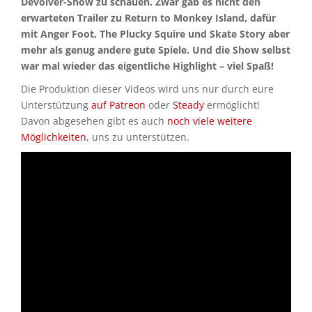
Devolver-Show zu schauen. Zwar gab es nicht den
erwarteten Trailer zu Return to Monkey Island, dafür
mit Anger Foot, The Plucky Squire und Skate Story aber
mehr als genug andere gute Spiele. Und die Show selbst
war mal wieder das eigentliche Highlight – viel Spaß!
Die Produktion dieser Videos wird uns nur durch eure
Unterstützung
auf Patreon
oder
Steady
ermöglicht!
Davon abgesehen gibt es auch
noch viele weitere
Möglichkeiten
, uns zu unterstützen.