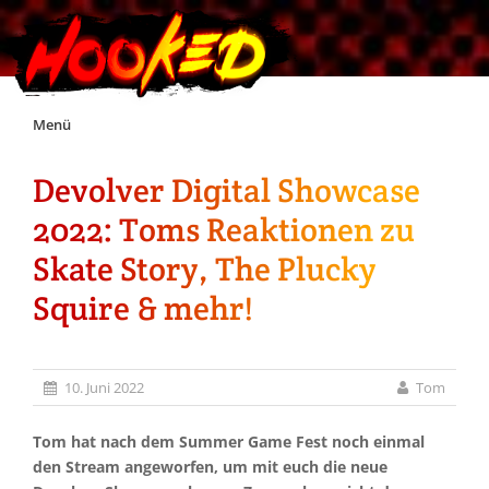
Skip
Menü
to
content
Devolver Digital Showcase
Unterstützt Hooked!
2022: Toms Reaktionen zu
Exklusiv für Supporter*innen
Skate Story, The Plucky
Squire & mehr!
Impressum
Jobs
10. Juni 2022
Tom
Discord
Tom hat nach dem Summer Game Fest noch einmal
den Stream angeworfen, um mit euch die neue