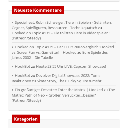
Neueste Kommentare
Special feat. Robin Schweiger: Tiere in Spielen - Gefährten,
Gegner, Spielfiguren, Ressourcen - Technikquatsch
zu
Hooked on Topic #131 – Die tollsten Tiere in Videospielen!
(Patreon/Steady)
Hooked on Topic #135 – Der GOTY 2002-Vergleich: Hooked
vs. ScreenFun vs. GameStar! | Hooked
zu
Eure Spiele des
Jahres 2002 – Die Tabelle
HookBot
zu
Heute 23:55 Uhr LIVE: Capcom Showcase!
HookBot
zu
Devolver Digital Showcase 2022: Toms
Reaktionen zu Skate Story, The Plucky Squire & mehr!
Ein großartiges Desaster: Enter the Matrix | Hooked
zu
The
Matrix: Path of Neo – Größer, Verrückter…besser?
(Patreon/Steady)
Kategorien