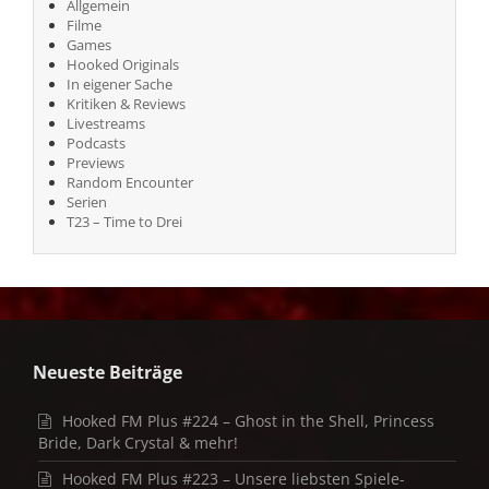
Allgemein
Filme
Games
Hooked Originals
In eigener Sache
Kritiken & Reviews
Livestreams
Podcasts
Previews
Random Encounter
Serien
T23 – Time to Drei
Neueste Beiträge
Hooked FM Plus #224 – Ghost in the Shell, Princess
Bride, Dark Crystal & mehr!
Hooked FM Plus #223 – Unsere liebsten Spiele-