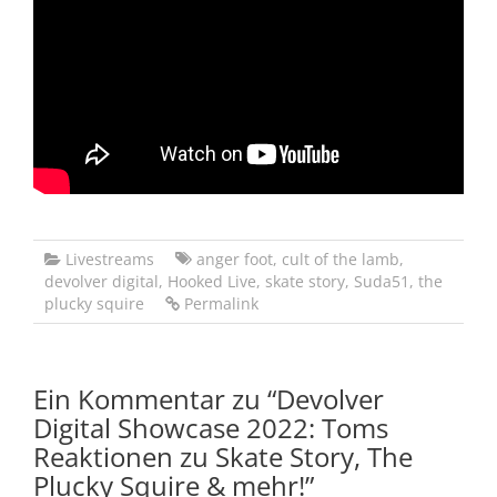
Livestreams
anger foot
,
cult of the lamb
,
devolver digital
,
Hooked Live
,
skate story
,
Suda51
,
the
plucky squire
Permalink
Ein Kommentar zu “
Devolver
Digital Showcase 2022: Toms
Reaktionen zu Skate Story, The
Plucky Squire & mehr!
”