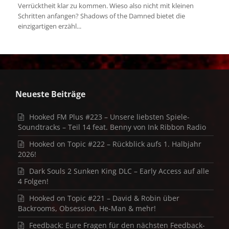
Verrücktheit klar zu kommen. Wieso also nicht mit kleinen
Schritten anfangen? Shadows of the Damned bietet die
einzigartigen erzähl...
Neueste Beiträge
Hooked FM Plus #223 – Unsere liebsten Spiele-
Soundtracks – Teil 14 feat. Benny von Ink Ribbon Radio
Hooked on Topic #222 – Rückblick aufs 1. Halbjahr
2026!
Dark Souls 2 Sunken King DLC – Early Access auf alle
4 Folgen!
Hooked on Topic #221 – David & Robin über
Backrooms, Obsession, He-Man & mehr!
Feedback: Eure Fragen für den nächsten Feedback-