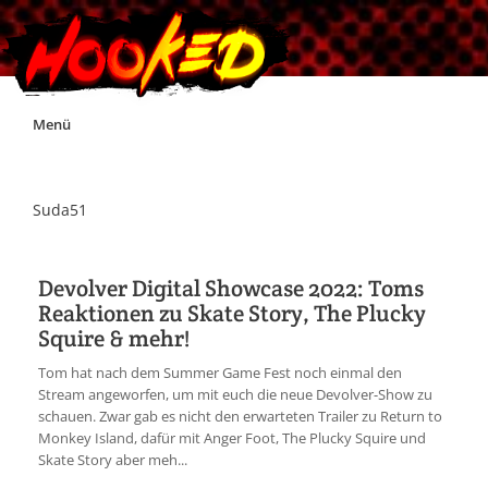
Skip
Menü
to
content
Unterstützt Hooked!
Suda51
Exklusiv für Supporter*innen
Devolver Digital Showcase 2022: Toms
Reaktionen zu Skate Story, The Plucky
Impressum
Squire & mehr!
Tom hat nach dem Summer Game Fest noch einmal den
Jobs
Stream angeworfen, um mit euch die neue Devolver-Show zu
schauen. Zwar gab es nicht den erwarteten Trailer zu Return to
Monkey Island, dafür mit Anger Foot, The Plucky Squire und
Discord
Skate Story aber meh...