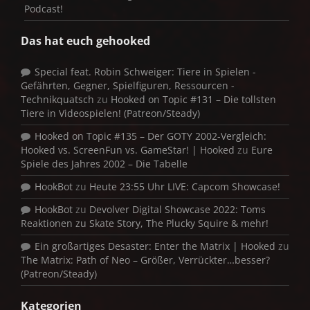
Podcast!
Das hat euch gehooked
Special feat. Robin Schweiger: Tiere in Spielen -
Gefährten, Gegner, Spielfiguren, Ressourcen -
Technikquatsch
zu
Hooked on Topic #131 – Die tollsten
Tiere in Videospielen! (Patreon/Steady)
Hooked on Topic #135 – Der GOTY 2002-Vergleich:
Hooked vs. ScreenFun vs. GameStar! | Hooked
zu
Eure
Spiele des Jahres 2002 – Die Tabelle
HookBot
zu
Heute 23:55 Uhr LIVE: Capcom Showcase!
HookBot
zu
Devolver Digital Showcase 2022: Toms
Reaktionen zu Skate Story, The Plucky Squire & mehr!
Ein großartiges Desaster: Enter the Matrix | Hooked
zu
The Matrix: Path of Neo – Größer, Verrückter…besser?
(Patreon/Steady)
Kategorien