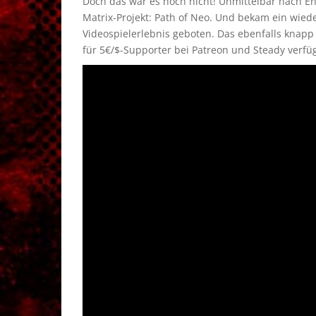
Doch das war es noch nicht! Unmittelbar nach Ent
Matrix-Projekt: Path of Neo. Und bekam ein wied
Videospielerlebnis geboten. Das ebenfalls knap
für 5€/$-Supporter bei Patreon und Steady verfü