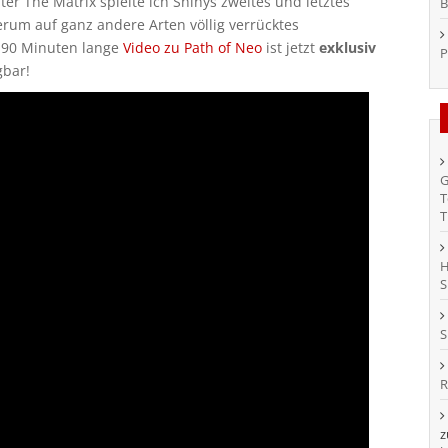
er The Matrix spielte ich Shinys zweites und letztes
B
erum auf ganz andere Arten völlig verrücktes
p 90 Minuten lange
Video zu Path of Neo
ist jetzt
exklusiv
P
gbar!
G
T
T
H
S
S
R