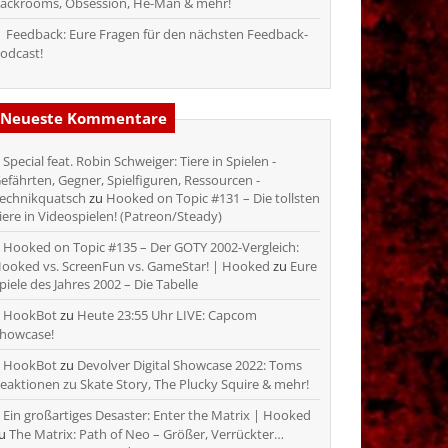
ackrooms, Obsession, He-Man & mehr!
Feedback: Eure Fragen für den nächsten Feedback-
odcast!
Neueste Kommentare
Special feat. Robin Schweiger: Tiere in Spielen -
efährten, Gegner, Spielfiguren, Ressourcen -
echnikquatsch
zu
Hooked on Topic #131 – Die tollsten
iere in Videospielen! (Patreon/Steady)
Hooked on Topic #135 – Der GOTY 2002-Vergleich:
ooked vs. ScreenFun vs. GameStar! | Hooked
zu
Eure
piele des Jahres 2002 – Die Tabelle
HookBot
zu
Heute 23:55 Uhr LIVE: Capcom
howcase!
HookBot
zu
Devolver Digital Showcase 2022: Toms
eaktionen zu Skate Story, The Plucky Squire & mehr!
Ein großartiges Desaster: Enter the Matrix | Hooked
zu
The Matrix: Path of Neo – Größer, Verrückter…