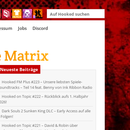
Search
for:
essum
Jobs
Discord
e Matrix
Neueste Beiträge
Hooked FM Plus #223 – Unsere liebsten Spiele-
oundtracks – Teil 14 feat. Benny von Ink Ribbon Radio
Hooked on Topic #222 – Rückblick aufs 1. Halbjahr
026!
Dark Souls 2 Sunken King DLC – Early Access auf alle
 Folgen!
Hooked on Topic #221 – David & Robin über