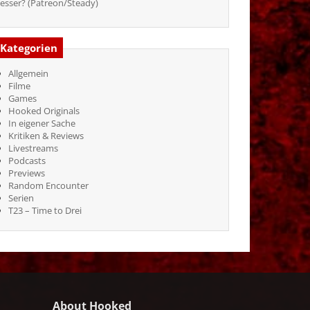
esser? (Patreon/Steady)
Kategorien
Allgemein
Filme
Games
Hooked Originals
In eigener Sache
Kritiken & Reviews
Livestreams
Podcasts
Previews
Random Encounter
Serien
T23 – Time to Drei
About Hooked