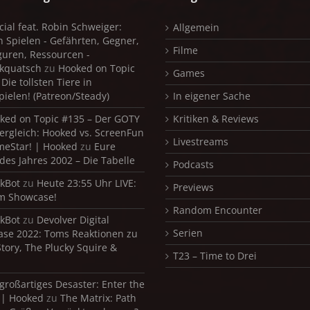
cial feat. Robin Schweiger:
Allgemein
in Spielen - Gefährten, Gegner,
Filme
iguren, Ressourcen -
kquatsch
zu
Hooked on Topic
Games
Die tollsten Tiere in
pielen! (Patreon/Steady)
In eigener Sache
ked on Topic #135 – Der GOTY
Kritiken & Reviews
ergleich: Hooked vs. ScreenFun
Livestreams
meStar! | Hooked
zu
Eure
 des Jahres 2002 – Die Tabelle
Podcasts
kBot
zu
Heute 23:55 Uhr LIVE:
Previews
m Showcase!
Random Encounter
kBot
zu
Devolver Digital
Serien
se 2022: Toms Reaktionen zu
Story, The Plucky Squire &
T23 – Time to Drei
 großartiges Desaster: Enter the
 | Hooked
zu
The Matrix: Path