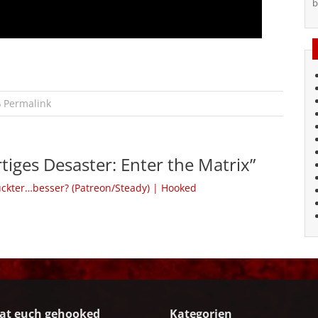
b
Permalink
tiges Desaster: Enter the Matrix
”
rückter…besser? (Patreon/Steady) | Hooked
at euch gehooked
Kategorien