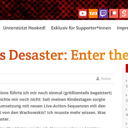
Skip
Unterstützt Hooked!
Exklusiv für Supporter*innen
Impr
to
content
s Desaster: Enter th
Robin
S
ons führte ich mir noch einmal (größtenteils begeistert)
eichte mir noch nicht: Seit meinen Kindestagen sorgte
2
ilmumsetzung mit neuen Live-Action-Sequenzen mit den
eht von den Wachowskis? Ich musste mehr wissen. Was
4
aster.