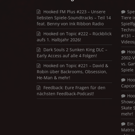
Hooked FM Plus #223 – Unsere
Spe
liebsten Spiele-Soundtracks – Teil 14
Tiere 
feat. Benny von Ink Ribbon Radio
Spielf
Techni
Hooked on Topic #222 – Rückblick
#131 – 
aufs 1. Halbjahr 2026!
Videos
Dark Souls 2 Sunken King DLC –
Hoo
Early Access auf alle 4 Folgen!
2002-V
vs. Ga
Hooked on Topic #221 – David &
Spiele
Robin über Backrooms, Obsession,
He-Man & mehr!
Hoo
Capco
Feedback: Eure Fragen für den
nächsten Feedback-Podcast!
Hoo
Showca
Skate 
mehr!
Ein
Matrix