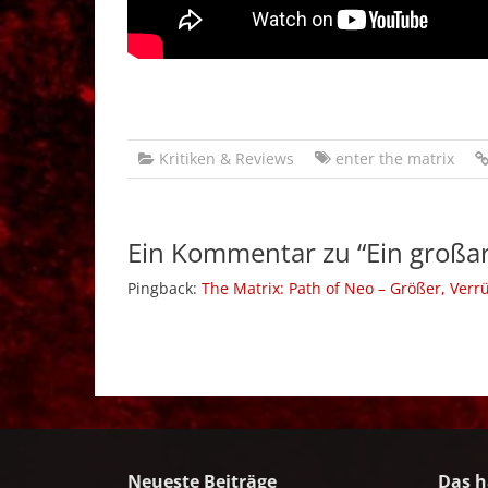
Kritiken & Reviews
enter the matrix
Ein Kommentar zu “
Ein großar
Pingback:
The Matrix: Path of Neo – Größer, Ver
Neueste Beiträge
Das h