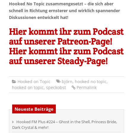
Hooked No Topic zusammengesetzt – die sich aber
schnell in Richtung ernsterer und wirklich spannender
Diskussionen entwickelt hat!
Hier kommt ihr zum Podcast
auf unserer Patreon-Page!
Hier kommt ihr zum Podcast
auf unserer Steady-Page!
Hooked on Topic
björn
,
hooked no topic
,
hooked on topic
,
speckobst
Permalink
Neueste Beiträge
Hooked FM Plus #224 – Ghost in the Shell, Princess Bride,
Dark Crystal & mehr!