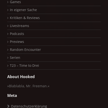
Games
In eigener Sache
Kritiken & Reviews
Livestreams
Podcasts
Previews
Random Encounter
Serien
T23 – Time to Drei
About Hooked
»Blablabla, Mr. Freeman.«
Meta
Datenschutzerklärung