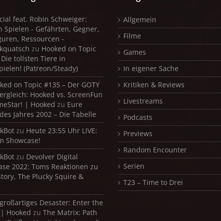
cial feat. Robin Schweiger:
Allgemein
in Spielen - Gefährten, Gegner,
Filme
iguren, Ressourcen -
kquatsch
zu
Hooked on Topic
Games
Die tollsten Tiere in
pielen! (Patreon/Steady)
In eigener Sache
ked on Topic #135 – Der GOTY
Kritiken & Reviews
ergleich: Hooked vs. ScreenFun
Livestreams
meStar! | Hooked
zu
Eure
 des Jahres 2002 – Die Tabelle
Podcasts
kBot
zu
Heute 23:55 Uhr LIVE:
Previews
m Showcase!
Random Encounter
kBot
zu
Devolver Digital
Serien
se 2022: Toms Reaktionen zu
Story, The Plucky Squire &
T23 – Time to Drei
 großartiges Desaster: Enter the
 | Hooked
zu
The Matrix: Path