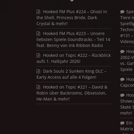
Hooked FM Plus #224 – Ghost in
Spe
the Shell, Princess Bride, Dark
Tiere 
Crystal & mehr!
Spielf
Techni
Hooked FM Plus #223 – Unsere
#131 – 
liebsten Spiele-Soundtracks – Teil 14
Videos
feat. Benny von Ink Ribbon Radio
Hoo
Hooked on Topic #222 – Rückblick
2002-V
aufs 1. Halbjahr 2026!
vs. Ga
Spiele
Dark Souls 2 Sunken King DLC –
Early Access auf alle 4 Folgen!
Hoo
Capco
Hooked on Topic #221 – David &
Robin über Backrooms, Obsession,
Hoo
He-Man & mehr!
Showca
Skate 
mehr!
Ein
Matrix