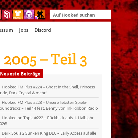
Search
for:
essum
Jobs
Discord
 2005 – Teil 3
Neueste Beiträge
Hooked FM Plus #224 – Ghost in the Shell, Princess
ride, Dark Crystal & mehr!
Hooked FM Plus #223 – Unsere liebsten Spiele-
oundtracks – Teil 14 feat. Benny von Ink Ribbon Radio
Hooked on Topic #222 – Rückblick aufs 1. Halbjahr
026!
Dark Souls 2 Sunken King DLC – Early Access auf alle