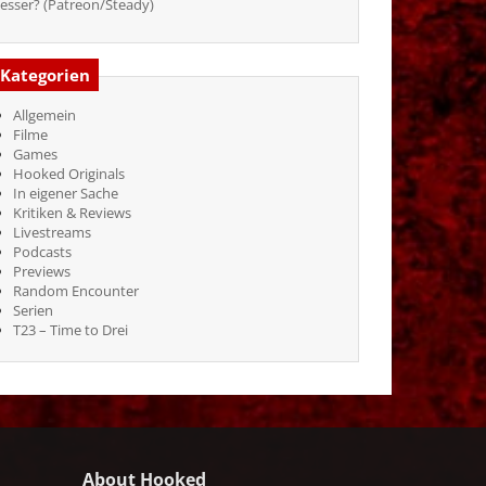
esser? (Patreon/Steady)
Kategorien
Allgemein
Filme
Games
Hooked Originals
In eigener Sache
Kritiken & Reviews
Livestreams
Podcasts
Previews
Random Encounter
Serien
T23 – Time to Drei
About Hooked