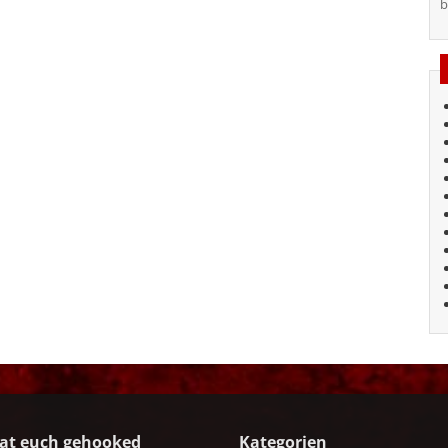
b
at euch gehooked
Kategorien