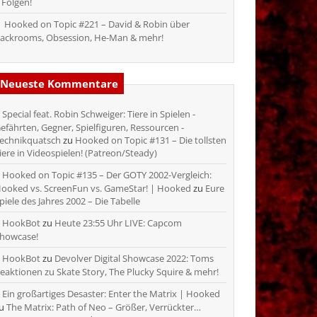
 Folgen!
Hooked on Topic #221 – David & Robin über
ackrooms, Obsession, He-Man & mehr!
Neueste Kommentare
Special feat. Robin Schweiger: Tiere in Spielen -
efährten, Gegner, Spielfiguren, Ressourcen -
echnikquatsch
zu
Hooked on Topic #131 – Die tollsten
iere in Videospielen! (Patreon/Steady)
Hooked on Topic #135 – Der GOTY 2002-Vergleich:
ooked vs. ScreenFun vs. GameStar! | Hooked
zu
Eure
piele des Jahres 2002 – Die Tabelle
HookBot
zu
Heute 23:55 Uhr LIVE: Capcom
howcase!
HookBot
zu
Devolver Digital Showcase 2022: Toms
eaktionen zu Skate Story, The Plucky Squire & mehr!
Ein großartiges Desaster: Enter the Matrix | Hooked
zu
The Matrix: Path of Neo – Größer, Verrückter…