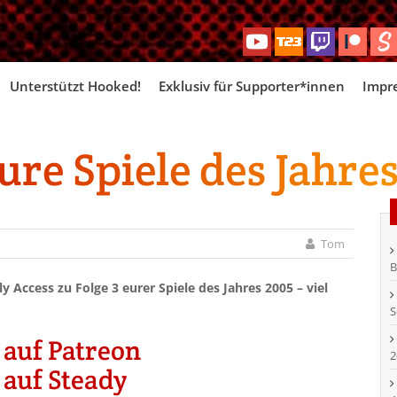
Skip
Unterstützt Hooked!
Exklusiv für Supporter*innen
Impr
to
content
ure Spiele des Jahres
Tom
B
 Access zu Folge 3 eurer Spiele des Jahres 2005 – viel
S
 auf Patreon
2
 auf Steady