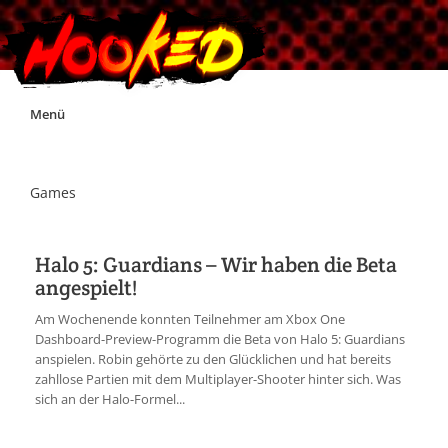
Skip
Menü
to
content
Unterstützt Hooked!
Games
Exklusiv für Supporter*innen
Halo 5: Guardians – Wir haben die Beta
angespielt!
Impressum
Am Wochenende konnten Teilnehmer am Xbox One
Dashboard-Preview-Programm die Beta von Halo 5: Guardians
Jobs
anspielen. Robin gehörte zu den Glücklichen und hat bereits
zahllose Partien mit dem Multiplayer-Shooter hinter sich. Was
sich an der Halo-Formel...
Discord