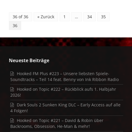
36 of 36
« Zurück
1
…
34
35
36
Neueste Beiträge
Hooked FM Plus #223 – Unsere liebsten Spiele-
Soundtracks – Teil 14 feat. Benny von Ink Ribbon Radio
Hooked on Topic #222 – Rückblick aufs 1. Halbjahr
2026!
Dark Souls 2 Sunken King DLC – Early Access auf alle
4 Folgen!
Hooked on Topic #221 – David & Robin über
Backrooms, Obsession, He-Man & mehr!