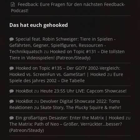
Feedback: Eure Fragen für den nächsten Feedback-
Podcast!
Das hat euch gehooked
Special feat. Robin Schweiger: Tiere in Spielen -
Gefährten, Gegner, Spielfiguren, Ressourcen -
Technikquatsch
zu
Hooked on Topic #131 – Die tollsten
Tiere in Videospielen! (Patreon/Steady)
Hooked on Topic #135 – Der GOTY 2002-Vergleich:
Hooked vs. ScreenFun vs. GameStar! | Hooked
zu
Eure
Spiele des Jahres 2002 – Die Tabelle
HookBot
zu
Heute 23:55 Uhr LIVE: Capcom Showcase!
HookBot
zu
Devolver Digital Showcase 2022: Toms
Reaktionen zu Skate Story, The Plucky Squire & mehr!
Ein großartiges Desaster: Enter the Matrix | Hooked
zu
The Matrix: Path of Neo – Größer, Verrückter…besser?
(Patreon/Steady)