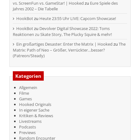
vs. ScreenFun vs. GameStar! | Hooked
zu
Eure Spiele des
Jahres 2002 – Die Tabelle
HookBot
zu
Heute 23:55 Uhr LIVE: Capcom Showcase!
HookBot
zu
Devolver Digital Showcase 2022: Toms
Reaktionen zu Skate Story, The Plucky Squire & mehr!
Ein großartiges Desaster: Enter the Matrix | Hooked
zu
The
Matrix: Path of Neo – Größer, Verrückter…besser?
(Patreon/Steady)
Kategorien
Allgemein
Filme
Games
Hooked Originals
In eigener Sache
Kritiken & Reviews
Livestreams
Podcasts
Previews
Random Encounter