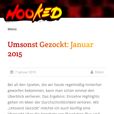
Skip
Menü
to
content
Umsonst Gezockt: Januar
Unterstützt Hooked!
2015
Exklusiv für Supporter*innen
7. Januar 2015
Robin
Impressum
Bei all den Spielen, die wir heute regelmäßig hinterher
Jobs
geworfen bekommen, kann man schon einmal den
Überblick verlieren. Das Ergebnis: Einzelne Highlights
gehen im Meer der Durchschnittlichkeit verloren. Mit
Discord
„Umsonst Gezockt“ möchte ich euch künftig eine
Übersicht über die Angebote von Playstation Plus und