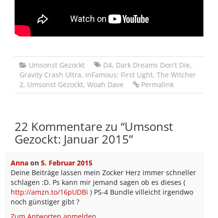
Umsonst Gezockt
D4
,
Dark Dreams Don't Die
,
Gravity Crash Ultra
,
inFamous: First Light
,
The Witcher
2
,
Umsonst Gezockt
,
Woah Dave
Permalink
22 Kommentare zu “
Umsonst
Gezockt: Januar 2015
”
Anna
on
5. Februar 2015
Deine Beiträge lassen mein Zocker Herz immer schneller
schlagen :D. Ps kann mir jemand sagen ob es dieses (
http://amzn.to/16pUDBi
) PS-4 Bundle villeicht irgendwo
noch günstiger gibt ?
Zum Antworten anmelden