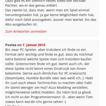
Dazu gibt es ein ziemlich nettes Video von Michael
Pachter, wo er das genau erklärt.
Das zweite ist, dass man, wenn man ein Spiel einmal
heruntergeladen hat, ja gar keine Möglichkeit mehr hat,
dafür noch Geld auszugeben, ausser man wartet, bis das
Abo ausgelaufen ist.
Zum Antworten anmelden
Postea
on
7. Januar 2015
Bin zwar PC-Spieler, aber trotzdem ich finde so ein
Format sehr wichtig und finde es gut, dass du nochmal
extra betonst welche Spiele man sich trotzdem kaufen
sollte. Greenscreen finde ich gut, damit auch ich, der
diese Spiele nicht kennt einen Eindrucjk von ihnen
bekomme. Gerne auch Ähnliches für PC erwünscht
(SteamSales, Humble Bundle oder was weiß ich..). Habt
ihr Lust auch etwas Technisches zu machen oder habt
ihr damit weniger am Hut? ALso Modding vorstellen,
möglicherweise selbst modden. Du robin bist ja glaub
ich nicht so der Programmiermann :D , aber wenn Tom
sowas kann würde ichs gerne sehen :)