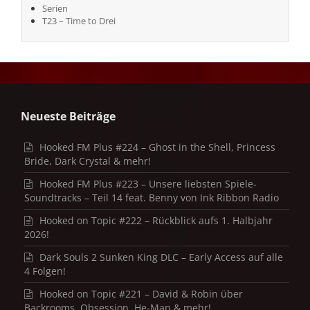
Serien
T23 – Time to Drei
Neueste Beiträge
Hooked FM Plus #224 – Ghost in the Shell, Princess
Bride, Dark Crystal & mehr!
Hooked FM Plus #223 – Unsere liebsten Spiele-
Soundtracks – Teil 14 feat. Benny von Ink Ribbon Radio
Hooked on Topic #222 – Rückblick aufs 1. Halbjahr
2026!
Dark Souls 2 Sunken King DLC – Early Access auf alle
4 Folgen!
Hooked on Topic #221 – David & Robin über
Backrooms, Obsession, He-Man & mehr!