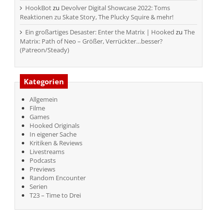
HookBot
zu
Devolver Digital Showcase 2022: Toms
Reaktionen zu Skate Story, The Plucky Squire & mehr!
Ein großartiges Desaster: Enter the Matrix | Hooked
zu
The
Matrix: Path of Neo – Größer, Verrückter…besser?
(Patreon/Steady)
Kategorien
Allgemein
Filme
Games
Hooked Originals
In eigener Sache
Kritiken & Reviews
Livestreams
Podcasts
Previews
Random Encounter
Serien
T23 – Time to Drei