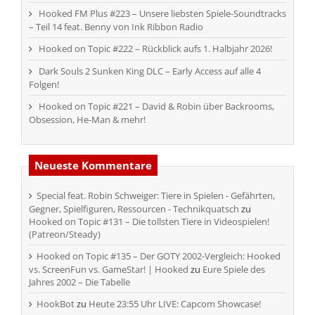
Hooked FM Plus #223 – Unsere liebsten Spiele-Soundtracks
– Teil 14 feat. Benny von Ink Ribbon Radio
Hooked on Topic #222 – Rückblick aufs 1. Halbjahr 2026!
Dark Souls 2 Sunken King DLC – Early Access auf alle 4
Folgen!
Hooked on Topic #221 – David & Robin über Backrooms,
Obsession, He-Man & mehr!
Neueste Kommentare
Special feat. Robin Schweiger: Tiere in Spielen - Gefährten,
Gegner, Spielfiguren, Ressourcen - Technikquatsch
zu
Hooked on Topic #131 – Die tollsten Tiere in Videospielen!
(Patreon/Steady)
Hooked on Topic #135 – Der GOTY 2002-Vergleich: Hooked
vs. ScreenFun vs. GameStar! | Hooked
zu
Eure Spiele des
Jahres 2002 – Die Tabelle
HookBot
zu
Heute 23:55 Uhr LIVE: Capcom Showcase!