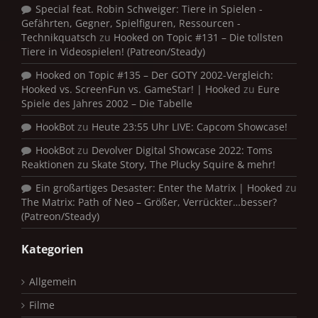
Special feat. Robin Schweiger: Tiere in Spielen -
Gefährten, Gegner, Spielfiguren, Ressourcen -
Technikquatsch
zu
Hooked on Topic #131 – Die tollsten
Tiere in Videospielen! (Patreon/Steady)
Hooked on Topic #135 – Der GOTY 2002-Vergleich:
Hooked vs. ScreenFun vs. GameStar! | Hooked
zu
Eure
Spiele des Jahres 2002 – Die Tabelle
HookBot
zu
Heute 23:55 Uhr LIVE: Capcom Showcase!
HookBot
zu
Devolver Digital Showcase 2022: Toms
Reaktionen zu Skate Story, The Plucky Squire & mehr!
Ein großartiges Desaster: Enter the Matrix | Hooked
zu
The Matrix: Path of Neo – Größer, Verrückter…besser?
(Patreon/Steady)
Kategorien
Allgemein
Filme