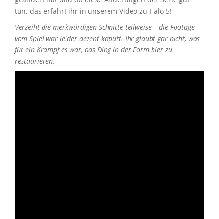
tun, das erfahrt ihr in unserem Video zu Halo 5!
Verzeiht die merkwürdigen Schnitte teilweise – die Footage
vom Spiel war leider dezent kaputt. Ihr glaubt gar nicht, was
für ein Krampf es war, das Ding in der Form hier zu
restaurieren.