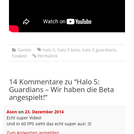
Games
halo 5
,
halo 5 beta
,
halo 5 guardians
,
hooked
Permalink
14 Kommentare zu “
Halo 5:
Guardians – Wir haben die Beta
angespielt!
”
Ason
on
23. Dezember 2014
Echt super Video!
Und in 60 FPS sieht das echt super aus! :D
Zum Antworten anmelden