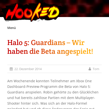
Skip
Menü
to
content
Halo 5: Guardians – Wir
Unterstützt Hooked!
haben die Beta angespielt!
Exklusiv für Supporter*innen
22. Dezember 2014
Tom
Impressum
Am Wochenende konnten Teilnehmer am Xbox One
Jobs
Dashboard-Preview-Programm die Beta von Halo 5:
Guardians anspielen. Robin gehörte zu den Glücklichen
und hat bereits zahllose Partien mit dem Multiplayer-
Discord
Shooter hinter sich. Was sich an der Halo-Formel
geändert hat und ob diese Änderungen der Serie gut