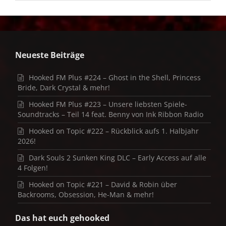
Neueste Beiträge
Hooked FM Plus #224 – Ghost in the Shell, Princess
Bride, Dark Crystal & mehr!
Hooked FM Plus #223 – Unsere liebsten Spiele-
Soundtracks – Teil 14 feat. Benny von Ink Ribbon Radio
Hooked on Topic #222 – Rückblick aufs 1. Halbjahr
2026!
Dark Souls 2 Sunken King DLC – Early Access auf alle
4 Folgen!
Hooked on Topic #221 – David & Robin über
Backrooms, Obsession, He-Man & mehr!
Das hat euch gehooked