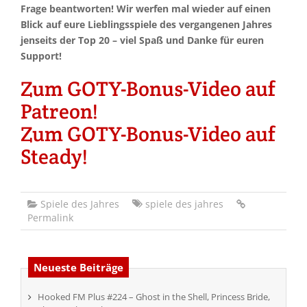
Frage beantworten! Wir werfen mal wieder auf einen
Blick auf eure Lieblingsspiele des vergangenen Jahres
jenseits der Top 20 – viel Spaß und Danke für euren
Support!
Zum GOTY-Bonus-Video auf
Patreon!
Zum GOTY-Bonus-Video auf
Steady!
Spiele des Jahres
spiele des jahres
Permalink
Neueste Beiträge
Hooked FM Plus #224 – Ghost in the Shell, Princess Bride,