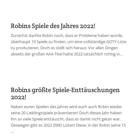
Robins Spiele des Jahres 2022!
Zunächst dachte Robin noch, dass er Probleme haben würde,
überhaupt 10 Spiele zu finden, um eine vollständige GOTY-Liste
zu produzieren. Doch es stellt sich heraus: Vor allen Dingen
abseits der großen AAA-Titel hatte 2022 tatsächlich richtig vi...
Robins größte Spiele-Enttäuschungen
2022!
Neben euren Spielen des Jahres wird euch auch Robin wieder
seine 20 Lieblingsspiele präsentieren! Doch dieses Jahr haben
ihn so viele Spiele enttäuscht, dass es damit nicht getan war.
Deswegen gibt es 2022 ZWEI Listen! Diese, in der Robin seine 15
...