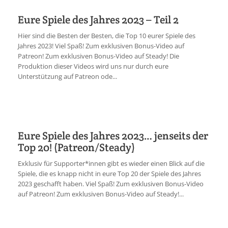
Eure Spiele des Jahres 2023 – Teil 2
Hier sind die Besten der Besten, die Top 10 eurer Spiele des
Jahres 2023! Viel Spaß! Zum exklusiven Bonus-Video auf
Patreon! Zum exklusiven Bonus-Video auf Steady! Die
Produktion dieser Videos wird uns nur durch eure
Unterstützung auf Patreon ode...
Eure Spiele des Jahres 2023… jenseits der
Top 20! (Patreon/Steady)
Exklusiv für Supporter*innen gibt es wieder einen Blick auf die
Spiele, die es knapp nicht in eure Top 20 der Spiele des Jahres
2023 geschafft haben. Viel Spaß! Zum exklusiven Bonus-Video
auf Patreon! Zum exklusiven Bonus-Video auf Steady!...