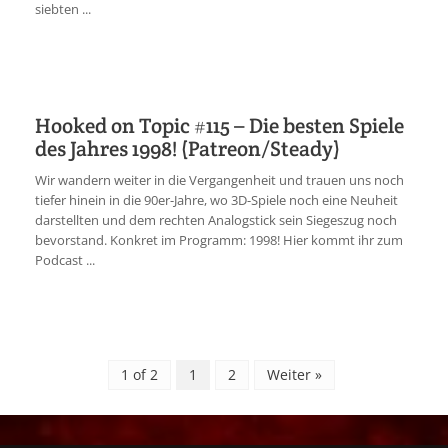
siebten ...
Hooked on Topic #115 – Die besten Spiele
des Jahres 1998! (Patreon/Steady)
Wir wandern weiter in die Vergangenheit und trauen uns noch
tiefer hinein in die 90er-Jahre, wo 3D-Spiele noch eine Neuheit
darstellten und dem rechten Analogstick sein Siegeszug noch
bevorstand. Konkret im Programm: 1998! Hier kommt ihr zum
Podcast ...
1 of 2
1
2
Weiter »