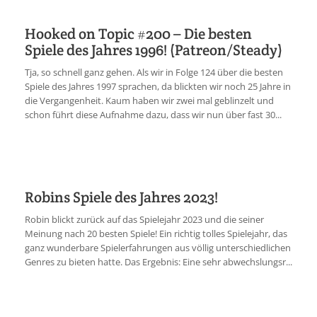
Hooked on Topic #200 – Die besten
Spiele des Jahres 1996! (Patreon/Steady)
Tja, so schnell ganz gehen. Als wir in Folge 124 über die besten
Spiele des Jahres 1997 sprachen, da blickten wir noch 25 Jahre in
die Vergangenheit. Kaum haben wir zwei mal geblinzelt und
schon führt diese Aufnahme dazu, dass wir nun über fast 30...
Robins Spiele des Jahres 2023!
Robin blickt zurück auf das Spielejahr 2023 und die seiner
Meinung nach 20 besten Spiele! Ein richtig tolles Spielejahr, das
ganz wunderbare Spielerfahrungen aus völlig unterschiedlichen
Genres zu bieten hatte. Das Ergebnis: Eine sehr abwechslungsr...