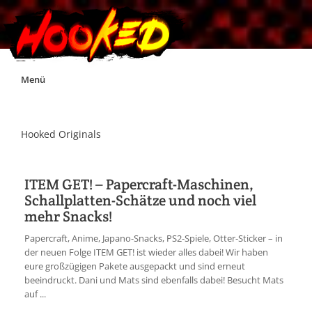
Skip
Menü
to
content
Unterstützt Hooked!
Hooked Originals
Exklusiv für Supporter*innen
ITEM GET! – Papercraft-Maschinen,
Schallplatten-Schätze und noch viel
Impressum
mehr Snacks!
Papercraft, Anime, Japano-Snacks, PS2-Spiele, Otter-Sticker – in
Jobs
der neuen Folge ITEM GET! ist wieder alles dabei! Wir haben
eure großzügigen Pakete ausgepackt und sind erneut
beeindruckt. Dani und Mats sind ebenfalls dabei! Besucht Mats
Discord
auf ...