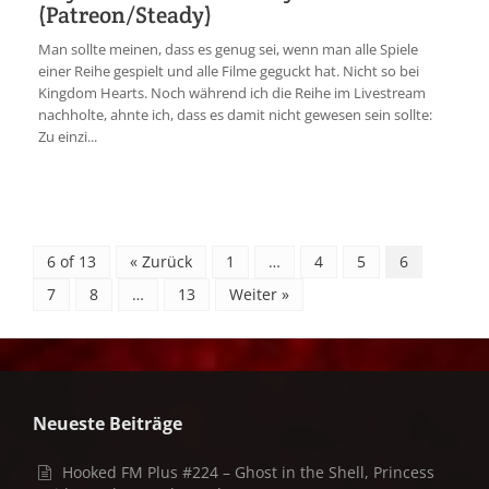
(Patreon/Steady)
Man sollte meinen, dass es genug sei, wenn man alle Spiele
einer Reihe gespielt und alle Filme geguckt hat. Nicht so bei
Kingdom Hearts. Noch während ich die Reihe im Livestream
nachholte, ahnte ich, dass es damit nicht gewesen sein sollte:
Zu einzi...
6 of 13
« Zurück
1
…
4
5
6
7
8
…
13
Weiter »
Neueste Beiträge
Hooked FM Plus #224 – Ghost in the Shell, Princess