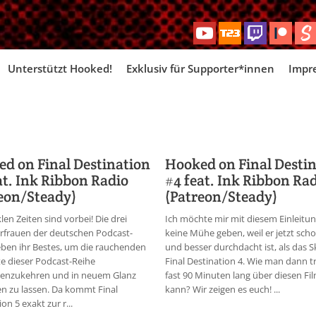
Skip
Unterstützt Hooked!
Exklusiv für Supporter*innen
Impr
to
content
d on Final Destination
Hooked on Final Desti
at. Ink Ribbon Radio
#4 feat. Ink Ribbon Ra
eon/Steady)
(Patreon/Steady)
len Zeiten sind vorbei! Die drei
Ich möchte mir mit diesem Einleitu
frauen der deutschen Podcast-
keine Mühe geben, weil er jetzt sch
ben ihr Bestes, um die rauchenden
und besser durchdacht ist, als das S
e dieser Podcast-Reihe
Final Destination 4. Wie man dann 
nzukehren und in neuem Glanz
fast 90 Minuten lang über diesen Fi
en zu lassen. Da kommt Final
kann? Wir zeigen es euch! ...
on 5 exakt zur r...