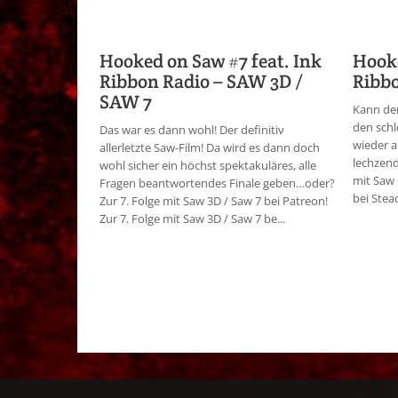
Hooked on Saw #7 feat. Ink
Hooke
Ribbon Radio – SAW 3D /
Ribbo
SAW 7
Kann der
den sch
Das war es dann wohl! Der definitiv
wieder a
allerletzte Saw-Film! Da wird es dann doch
lechzend
wohl sicher ein höchst spektakuläres, alle
mit Saw 
Fragen beantwortendes Finale geben…oder?
bei Stead
Zur 7. Folge mit Saw 3D / Saw 7 bei Patreon!
Zur 7. Folge mit Saw 3D / Saw 7 be...