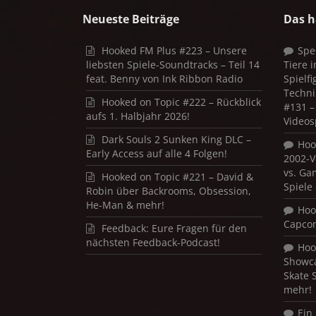
Neueste Beiträge
Das h
Hooked FM Plus #223 – Unsere
Spe
liebsten Spiele-Soundtracks – Teil 14
Tiere 
feat. Benny von Ink Ribbon Radio
Spielf
Techni
Hooked on Topic #222 – Rückblick
#131 – 
aufs 1. Halbjahr 2026!
Videos
Dark Souls 2 Sunken King DLC –
Hoo
Early Access auf alle 4 Folgen!
2002-V
vs. Ga
Hooked on Topic #221 – David &
Spiele
Robin über Backrooms, Obsession,
He-Man & mehr!
Hoo
Capco
Feedback: Eure Fragen für den
nächsten Feedback-Podcast!
Hoo
Showca
Skate 
mehr!
Ein