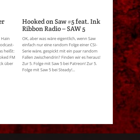
er
Hooked on Saw #5 feat. Ink
Ribbon Radio – SAW 5
 Hain
OK, aber was wäre eigentlich, wenn Saw
odcast-
einfach nur eine random Folge einer CSI-
as heißt:
Serie wäre, gespickt mit ein paar random
Hooked FM
Fallen zwischendrin? Finden wir es heraus!
ick über
Zur 5. Folge mit Saw 5 bei Patreon! Zur 5.
Folge mit Saw 5 bei Steady!...