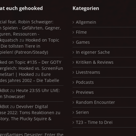
at euch gehooked
Kategorien
cial feat. Robin Schweiger:
Allgemein
in Spielen - Gefährten, Gegner,
Filme
iguren, Ressourcen -
kquatsch
zu
Hooked on Topic
Games
Die tollsten Tiere in
pielen! (Patreon/Steady)
In eigener Sache
ked on Topic #135 – Der GOTY
Kritiken & Reviews
ergleich: Hooked vs. ScreenFun
Livestreams
meStar! | Hooked
zu
Eure
 des Jahres 2002 – Die Tabelle
Podcasts
kBot
zu
Heute 23:55 Uhr LIVE:
Previews
m Showcase!
Random Encounter
kBot
zu
Devolver Digital
Serien
se 2022: Toms Reaktionen zu
Story, The Plucky Squire &
T23 – Time to Drei
 großartiges Desaster: Enter the