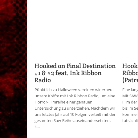
Hooked on Final Destination
Hooke
#1 & #2 feat. Ink Ribbon
Ribb
Radio
(Patr
Pünktlich zu Halloween vereinen wir erneut
Eine lan
unsere Kräfte mit Ink Ribbon Radio, um eine
Mit SAW 
Horror-Filmreihe einer genauen
Film de
Untersuchung zu unterziehen. Nachdem wir
bis im S
uns letztes Jahr auf 10 Folgen verteilt mit der
kommen s
gesamten Saw-Reihe auseinandersetzten,
tatsächli
is...