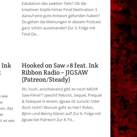
Eskalation des zweiten Teils? Ob die
kreativen Köpfe hinter Final Destination 3
darauf eine gute Antwort gefunden haben?
Da gehen die Meinungen in diesem Podcast
ganz schön auseinander! Zur 3. Folge mit
Final De...
 Ink
Hooked on Saw #8 feat. Ink
:
Ribbon Radio – JIGSAW
(Patreon/Steady)
Äh, huch, anscheinend gibt es noch MEHR
Saw-Filme?? Jawohl! Reboot, Sequel, Prequel
e wie
& Sidequel in einem: Jigsaw ist zurück! Oder
er
doch nicht? Worum geht es hier? Robin,
den, das
Björn und Benny klären auf! Zur 8. Folge mit
er
Jigsaw bei Patreon! Zur 8. Fo...
t es wie