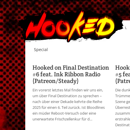
Special
Hooked on Final Destination
Hooke
#6 feat. Ink Ribbon Radio
#5 fe
(Patreon/Steady)
(Patr
Ein vorerst letztes Mal finden wir uns ein,
Die dunk
um über Final Destination zu sprechen –
Trümmer
nach über einer Dekade kehrte die Reihe
Szene ge
2025 für einen 6. Teil zurück. Ist Bloodlines
Überrest
ein müder Reboot-Versuch oder eine
zusamme
unerwartete Frischzellenkur für d...
erstrahl
Destinati