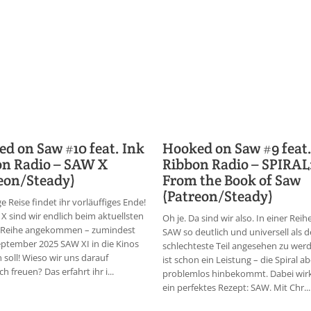
d on Saw #10 feat. Ink
Hooked on Saw #9 feat.
on Radio – SAW X
Ribbon Radio – SPIRAL
eon/Steady)
From the Book of Saw
(Patreon/Steady)
ge Reise findet ihr vorläuffiges Ende!
X sind wir endlich beim aktuellsten
Oh je. Da sind wir also. In einer Reih
r Reihe angekommen – zumindest
SAW so deutlich und universell als d
eptember 2025 SAW XI in die Kinos
schlechteste Teil angesehen zu wer
oll! Wieso wir uns darauf
ist schon ein Leistung – die Spiral ab
ch freuen? Das erfahrt ihr i...
problemlos hinbekommt. Dabei wirk
ein perfektes Rezept: SAW. Mit Chr...