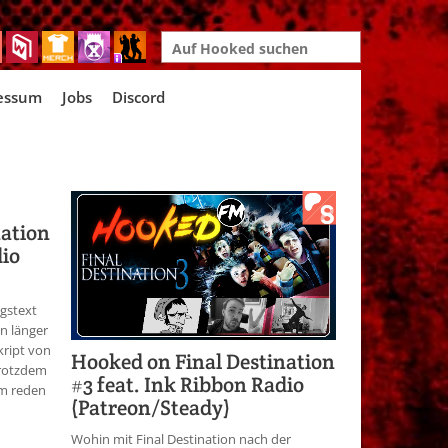
Search
for:
essum
Jobs
Discord
nation
dio
ngstext
on länger
kript von
Hooked on Final Destination
trotzdem
#3 feat. Ink Ribbon Radio
lm reden
(Patreon/Steady)
Wohin mit Final Destination nach der