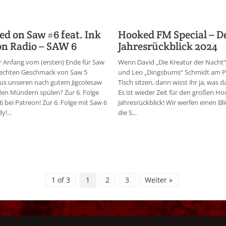
d on Saw #6 feat. Ink
Hooked FM Special – D
n Radio – SAW 6
Jahresrückblick 2024
 Anfang vom (ersten) Ende für Saw
Wenn David „Die Kreatur der Nacht“
lechten Geschmack von Saw 5
und Leo „Dingsbums“ Schmidt am P
us unseren nach gutem Jigcolesaw
Tisch sitzen, dann wisst ihr ja, was d
en Mündern spülen? Zur 6. Folge
Es ist wieder Zeit für den großen 
6 bei Patreon! Zur 6. Folge mit Saw 6
Jahresrückblick! Wir werfen einen Bl
y!...
die S...
1 of 3
1
2
3
Weiter »