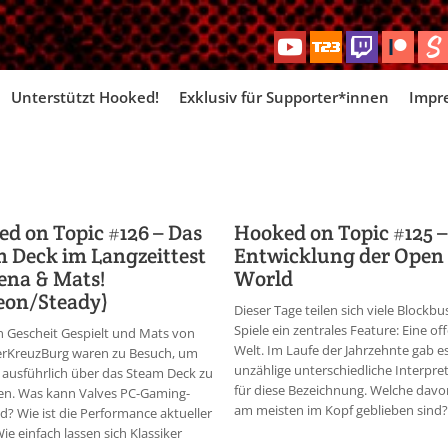
Skip
Unterstützt Hooked!
Exklusiv für Supporter*innen
Impr
to
content
d on Topic #126 – Das
Hooked on Topic #125 –
 Deck im Langzeittest
Entwicklung der Open
ena & Mats!
World
eon/Steady)
Dieser Tage teilen sich viele Blockbu
Spiele ein zentrales Feature: Eine of
 Gescheit Gespielt und Mats von
Welt. Im Laufe der Jahrzehnte gab e
erKreuzBurg waren zu Besuch, um
unzählige unterschiedliche Interpre
ausführlich über das Steam Deck zu
für diese Bezeichnung. Welche davo
en. Was kann Valves PC-Gaming-
am meisten im Kopf geblieben sind? 
? Wie ist die Performance aktueller
Wie einfach lassen sich Klassiker