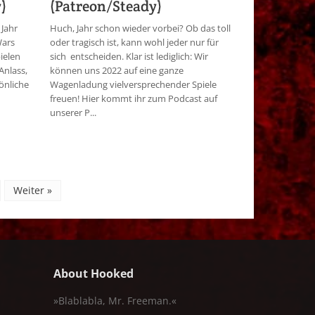
)
(Patreon/Steady)
Jahr
Huch, Jahr schon wieder vorbei? Ob das toll
Wars
oder tragisch ist, kann wohl jeder nur für
ielen
sich entscheiden. Klar ist lediglich: Wir
Anlass,
können uns 2022 auf eine ganze
önliche
Wagenladung vielversprechender Spiele
freuen! Hier kommt ihr zum Podcast auf
unserer P...
Weiter »
About Hooked
»Blablabla, Mr. Freeman.«