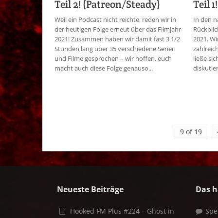
Teil 2! (Patreon/Steady)
Teil 
Weil ein Podcast nicht reichte, reden wir in
In den n
der heutigen Folge erneut über das Filmjahr
Rückblic
2021! Zusammen haben wir damit fast 3 1/2
2021. Wi
Stunden lang über 35 verschiedene Serien
zahlreic
und Filme gesprochen – wir hoffen, euch
ließe si
macht auch diese Folge genauso...
diskutier
9 of 19
Neueste Beiträge
Das h
Hooked FM Plus #224 – Ghost in
Spe