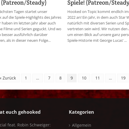
1! (Patreon/Steady)
Spiele! (Patreon/Steady
ächsten Tagen startet unser
Hooked on Topic kommt endlich im 
k auf die Spiele-Highlights des Jahres
2022 an! Ein Jahr, in dem auch Star 
r haben im letzten Jahr aber auch
natürlich mit diversen Serien und Sp
he Filme und Serien geguckt. Und wo
vertreten sein wird. Wir nutzen den 
ch besser ausführlich darüber
um einen Blick auf unsere ganz pers
en, als in dieser neuen Folge...
Spiele-Historie mit George Lucas‘ ...
« Zurück
1
…
7
8
9
10
11
…
19
at euch gehooked
Kategorien
cial feat. Robin Schweiger:
Allgemein