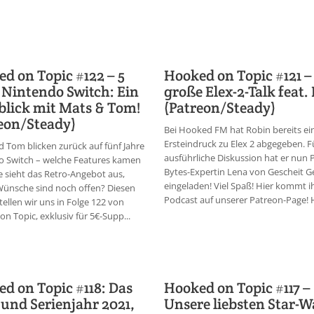
d on Topic #122 – 5
Hooked on Topic #121 –
 Nintendo Switch: Ein
große Elex-2-Talk feat.
lick mit Mats & Tom!
(Patreon/Steady)
eon/Steady)
Bei Hooked FM hat Robin bereits ei
Ersteindruck zu Elex 2 abgegeben. F
 Tom blicken zurück auf fünf Jahre
ausführliche Diskussion hat er nun 
o Switch – welche Features kamen
Bytes-Expertin Lena von Gescheit Ge
e sieht das Retro-Angebot aus,
eingeladen! Viel Spaß! Hier kommt 
Wünsche sind noch offen? Diesen
Podcast auf unserer Patreon-Page! Hi
tellen wir uns in Folge 122 von
n Topic, exklusiv für 5€-Supp...
d on Topic #118: Das
Hooked on Topic #117 –
 und Serienjahr 2021,
Unsere liebsten Star-W