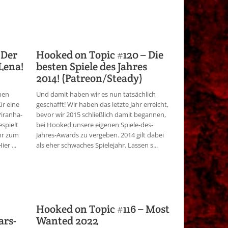
 Der
Hooked on Topic #120 – Die
 Lena!
besten Spiele des Jahres
2014! (Patreon/Steady)
nen
Und damit haben wir es nun tatsächlich
ür eine
geschafft! Wir haben das letzte Jahr erreicht,
Piranha-
bevor wir 2015 schließlich damit begannen,
spielt
bei Hooked unsere eigenen Spiele-des-
ihr zum
Jahres-Awards zu vergeben. 2014 gilt dabei
er ...
als eher schwaches Spielejahr. Lassen s...
Hooked on Topic #116 – Most
ars-
Wanted 2022