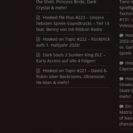
the Shell, Princess Bride, Dark
Tiere 
Crystal & mehr!
Spielf
Techni
Hooked FM Plus #223 – Unsere
#131 – 
liebsten Spiele-Soundtracks – Teil 14
Videos
feat. Benny von Ink Ribbon Radio
Hoo
Hooked on Topic #222 – Rückblick
2002-V
aufs 1. Halbjahr 2026!
vs. Ga
Spiele
Dark Souls 2 Sunken King DLC –
Early Access auf alle 4 Folgen!
Hoo
Capco
Hooked on Topic #221 – David &
Robin über Backrooms, Obsession,
Hoo
He-Man & mehr!
Showca
Skate 
mehr!
Ein
Matrix
of Neo
(Patre