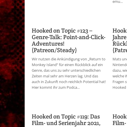
emu...
Hooked on Topic #123 –
Hooke
Genre-Talk: Point-and-Click-
Jahre
Adventures!
Rückb
(Patreon/Steady)
(Patr
Wir nutzen die Ankündigung von „Return to
Mats und
Monkey Island“ für einen Rückblick auf ein
Nintend
Genre, das uns zu sehr unterschiedlichen
dazu, wi
Zeiten mal sehr am Herzen lag. Und das
welche 
auch in Zukunft noch reichlich Potential hat!
Fragen s
Hier kommt ihr zum Podca...
Hooked o
Hooked on Topic #119: Das
Hooke
Film- und Serienjahr 2021,
Film-