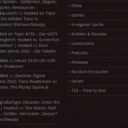
in Spielen - Gefährten, Gegner,
Filme
iguren, Ressourcen -
kquatsch
zu
Hooked on Topic
Games
Die tollsten Tiere in
pielen! (Patreon/Steady)
In eigener Sache
ked on Topic #135 – Der GOTY
Kritiken & Reviews
ergleich: Hooked vs. ScreenFun
Livestreams
meStar! | Hooked
zu
Eure
 des Jahres 2002 – Die Tabelle
Podcasts
kBot
zu
Heute 23:55 Uhr LIVE:
Previews
m Showcase!
Random Encounter
kBot
zu
Devolver Digital
Serien
se 2022: Toms Reaktionen zu
Story, The Plucky Squire &
T23 – Time to Drei
 großartiges Desaster: Enter the
 | Hooked
zu
The Matrix: Path
 – Größer, Verrückter…besser?
on/Steady)