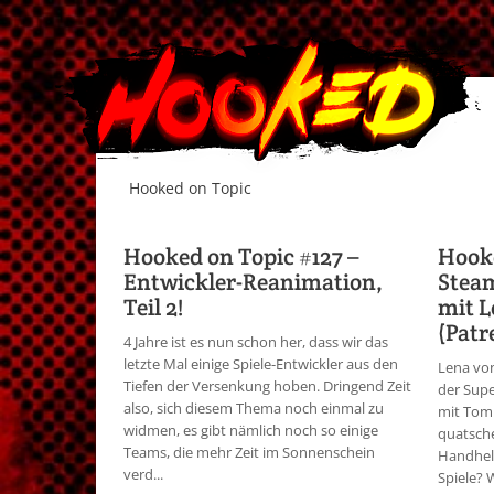
Hooked on Topic
Hooked on Topic #127 –
Hooke
Entwickler-Reanimation,
Steam
Teil 2!
mit L
(Patr
4 Jahre ist es nun schon her, dass wir das
letzte Mal einige Spiele-Entwickler aus den
Lena von
Tiefen der Versenkung hoben. Dringend Zeit
der Sup
also, sich diesem Thema noch einmal zu
mit Tom 
widmen, es gibt nämlich noch so einige
quatsch
Teams, die mehr Zeit im Sonnenschein
Handheld
verd...
Spiele? 