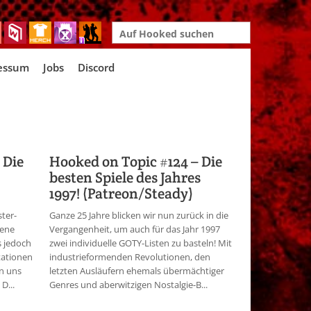
Search
for:
essum
Jobs
Discord
 Die
Hooked on Topic #124 – Die
besten Spiele des Jahres
1997! (Patreon/Steady)
ster-
Ganze 25 Jahre blicken wir nun zurück in die
fene
Vergangenheit, um auch für das Jahr 1997
s jedoch
zwei individuelle GOTY-Listen zu basteln! Mit
tationen
industrieformenden Revolutionen, den
n uns
letzten Ausläufern ehemals übermächtiger
D...
Genres und aberwitzigen Nostalgie-B...