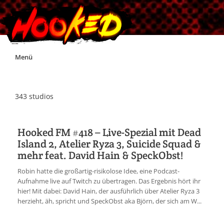
Skip
Menü
to
content
Unterstützt Hooked!
343 studios
Exklusiv für Supporter*innen
Hooked FM #418 – Live-Spezial mit Dead
Island 2, Atelier Ryza 3, Suicide Squad &
Impressum
mehr feat. David Hain & SpeckObst!
Robin hatte die großartig-risikolose Idee, eine Podcast-
Jobs
Aufnahme live auf Twitch zu übertragen. Das Ergebnis hört ihr
hier! Mit dabei: David Hain, der ausführlich über Atelier Ryza 3
herzieht, äh, spricht und SpeckObst aka Björn, der sich am W...
Discord