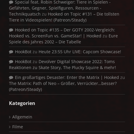
Special feat. Robin Schweiger: Tiere in Spielen -
Gefährten, Gegner, Spielfiguren, Ressourcen -
Technikquatsch
zu
Hooked on Topic #131 – Die tollsten
Tiere in Videospielen! (Patreon/Steady)
Hooked on Topic #135 – Der GOTY 2002-Vergleich:
Hooked vs. ScreenFun vs. GameStar! | Hooked
zu
Eure
Spiele des Jahres 2002 – Die Tabelle
HookBot
zu
Heute 23:55 Uhr LIVE: Capcom Showcase!
HookBot
zu
Devolver Digital Showcase 2022: Toms
Reaktionen zu Skate Story, The Plucky Squire & mehr!
Ein großartiges Desaster: Enter the Matrix | Hooked
zu
The Matrix: Path of Neo – Größer, Verrückter…besser?
(Patreon/Steady)
Kategorien
Allgemein
Filme