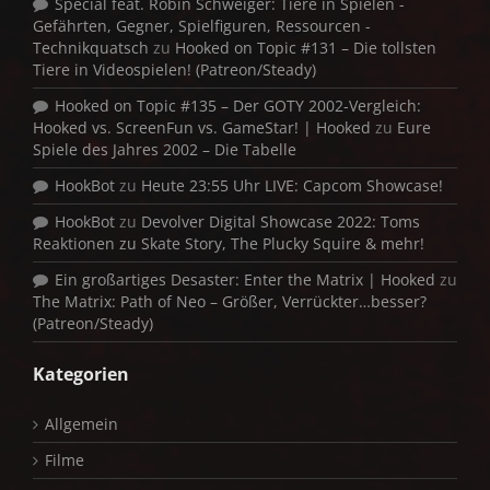
Special feat. Robin Schweiger: Tiere in Spielen -
Gefährten, Gegner, Spielfiguren, Ressourcen -
Technikquatsch
zu
Hooked on Topic #131 – Die tollsten
Tiere in Videospielen! (Patreon/Steady)
Hooked on Topic #135 – Der GOTY 2002-Vergleich:
Hooked vs. ScreenFun vs. GameStar! | Hooked
zu
Eure
Spiele des Jahres 2002 – Die Tabelle
HookBot
zu
Heute 23:55 Uhr LIVE: Capcom Showcase!
HookBot
zu
Devolver Digital Showcase 2022: Toms
Reaktionen zu Skate Story, The Plucky Squire & mehr!
Ein großartiges Desaster: Enter the Matrix | Hooked
zu
The Matrix: Path of Neo – Größer, Verrückter…besser?
(Patreon/Steady)
Kategorien
Allgemein
Filme