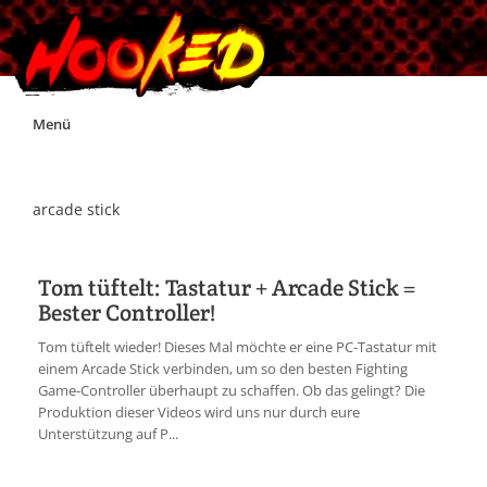
Skip
Menü
to
content
Unterstützt Hooked!
arcade stick
Exklusiv für Supporter*innen
Tom tüftelt: Tastatur + Arcade Stick =
Bester Controller!
Impressum
Tom tüftelt wieder! Dieses Mal möchte er eine PC-Tastatur mit
einem Arcade Stick verbinden, um so den besten Fighting
Jobs
Game-Controller überhaupt zu schaffen. Ob das gelingt? Die
Produktion dieser Videos wird uns nur durch eure
Unterstützung auf P...
Discord