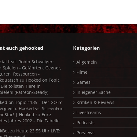
at euch gehooked
Kategorien
cial feat. Robin Schweiger:
Allgemein
in Spielen - Gefährten, Gegner,
Filme
iguren, Ressourcen -
kquatsch
zu
Hooked on Topic
Games
Die tollsten Tiere in
pielen! (Patreon/Steady)
In eigener Sache
ked on Topic #135 – Der GOTY
Kritiken & Reviews
ergleich: Hooked vs. ScreenFun
Livestreams
meStar! | Hooked
zu
Eure
 des Jahres 2002 – Die Tabelle
Podcasts
kBot
zu
Heute 23:55 Uhr LIVE:
Previews
m Showcase!