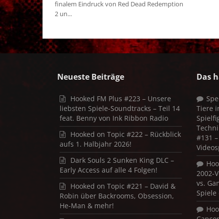
finalem Eindruck von Red Dead Redemption
2 un...
Neueste Beiträge
Das h
Hooked FM Plus #223 – Unsere
Spe
liebsten Spiele-Soundtracks – Teil 14
Tiere 
feat. Benny von Ink Ribbon Radio
Spielf
Techni
Hooked on Topic #222 – Rückblick
#131 – 
aufs 1. Halbjahr 2026!
Videos
Dark Souls 2 Sunken King DLC –
Hoo
Early Access auf alle 4 Folgen!
2002-V
vs. Ga
Hooked on Topic #221 – David &
Spiele
Robin über Backrooms, Obsession,
He-Man & mehr!
Hoo
Capco