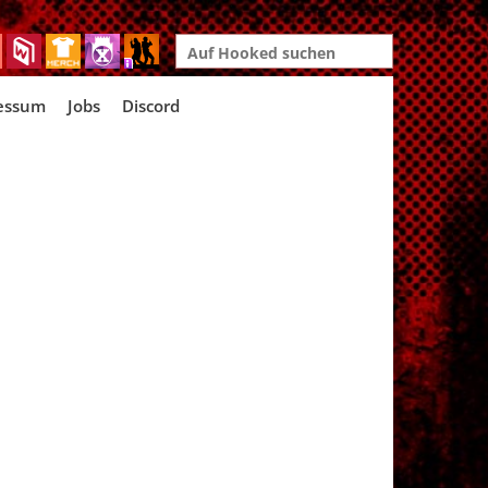
Search
for:
essum
Jobs
Discord