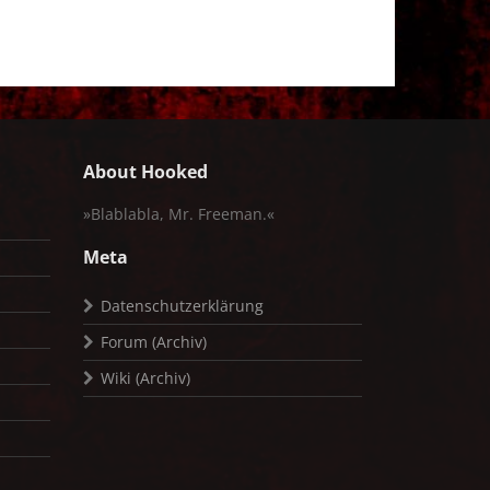
About Hooked
»Blablabla, Mr. Freeman.«
Meta
Datenschutzerklärung
Forum (Archiv)
Wiki (Archiv)