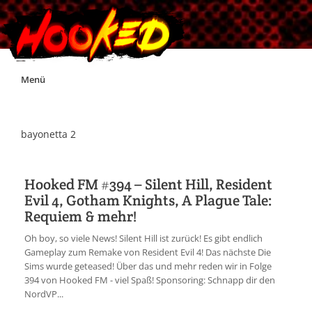
Skip
Menü
to
content
Unterstützt Hooked!
bayonetta 2
Exklusiv für Supporter*innen
Hooked FM #394 – Silent Hill, Resident
Evil 4, Gotham Knights, A Plague Tale:
Impressum
Requiem & mehr!
Oh boy, so viele News! Silent Hill ist zurück! Es gibt endlich
Jobs
Gameplay zum Remake von Resident Evil 4! Das nächste Die
Sims wurde geteased! Über das und mehr reden wir in Folge
394 von Hooked FM - viel Spaß! Sponsoring: Schnapp dir den
Discord
NordVP...