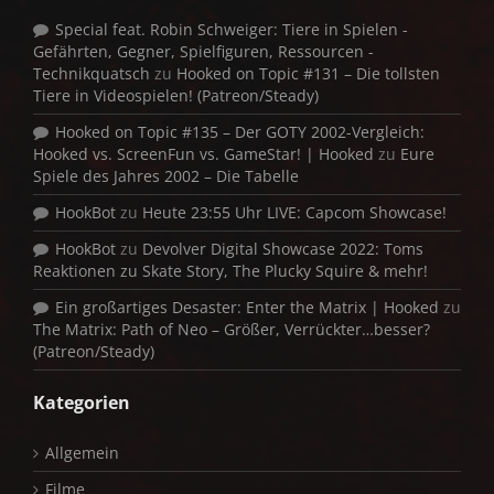
Special feat. Robin Schweiger: Tiere in Spielen -
Gefährten, Gegner, Spielfiguren, Ressourcen -
Technikquatsch
zu
Hooked on Topic #131 – Die tollsten
Tiere in Videospielen! (Patreon/Steady)
Hooked on Topic #135 – Der GOTY 2002-Vergleich:
Hooked vs. ScreenFun vs. GameStar! | Hooked
zu
Eure
Spiele des Jahres 2002 – Die Tabelle
HookBot
zu
Heute 23:55 Uhr LIVE: Capcom Showcase!
HookBot
zu
Devolver Digital Showcase 2022: Toms
Reaktionen zu Skate Story, The Plucky Squire & mehr!
Ein großartiges Desaster: Enter the Matrix | Hooked
zu
The Matrix: Path of Neo – Größer, Verrückter…besser?
(Patreon/Steady)
Kategorien
Allgemein
Filme