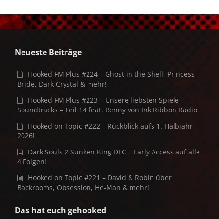
Neueste Beiträge
Hooked FM Plus #224 – Ghost in the Shell, Princess
Bride, Dark Crystal & mehr!
Hooked FM Plus #223 – Unsere liebsten Spiele-
Soundtracks – Teil 14 feat. Benny von Ink Ribbon Radio
Hooked on Topic #222 – Rückblick aufs 1. Halbjahr
2026!
Dark Souls 2 Sunken King DLC – Early Access auf alle
4 Folgen!
Hooked on Topic #221 – David & Robin über
Backrooms, Obsession, He-Man & mehr!
Das hat euch gehooked