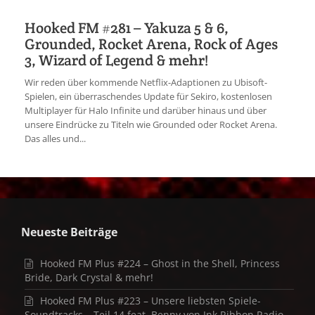
Hooked FM #281 – Yakuza 5 & 6,
Grounded, Rocket Arena, Rock of Ages
3, Wizard of Legend & mehr!
Wir reden über kommende Netflix-Adaptionen zu Ubisoft-
Spielen, ein überraschendes Update für Sekiro, kostenlosen
Multiplayer für Halo Infinite und darüber hinaus und über
unsere Eindrücke zu Titeln wie Grounded oder Rocket Arena.
Das alles und...
Neueste Beiträge
Hooked FM Plus #224 – Ghost in the Shell, Princess
Bride, Dark Crystal & mehr!
Hooked FM Plus #223 – Unsere liebsten Spiele-
Soundtracks – Teil 14 feat. Benny von Ink Ribbon Radio