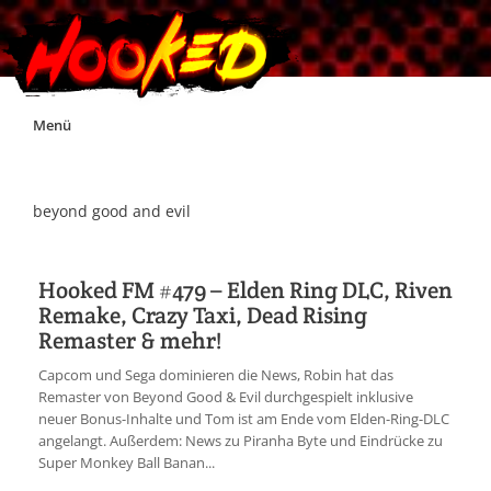
Skip
Menü
to
content
Unterstützt Hooked!
beyond good and evil
Exklusiv für Supporter*innen
Hooked FM #479 – Elden Ring DLC, Riven
Remake, Crazy Taxi, Dead Rising
Impressum
Remaster & mehr!
Capcom und Sega dominieren die News, Robin hat das
Jobs
Remaster von Beyond Good & Evil durchgespielt inklusive
neuer Bonus-Inhalte und Tom ist am Ende vom Elden-Ring-DLC
angelangt. Außerdem: News zu Piranha Byte und Eindrücke zu
Discord
Super Monkey Ball Banan...