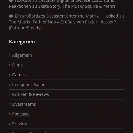
HookBot
zu
Devolver Digital Showcase 2022: Toms
Reaktionen zu Skate Story, The Plucky Squire & mehr!
Ein großartiges Desaster: Enter the Matrix | Hooked
zu
The Matrix: Path of Neo – Größer, Verrückter…besser?
(Patreon/Steady)
Kategorien
Allgemein
Filme
Games
In eigener Sache
Kritiken & Reviews
Livestreams
Podcasts
Previews