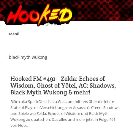
Skip
Menü
to
content
Unterstützt Hooked!
black myth wukong
Exklusiv für Supporter*innen
Hooked FM #491 – Zelda: Echoes of
Wisdom, Ghost of Yōtei, AC: Shadows,
Impressum
Black Myth Wukong & mehr!
Björn aka SpeckObst ist zu Gast, um mit uns über die letzte
Jobs
State of Play, die Verschiebung von Assassin’s Creed: Shadows
und Spiele wie Zelda: Echoes of Wisdom und Black Myth
Wukong zu quatschen. Das alles und mehr jetzt in Folge 491
Discord
von Hoo...