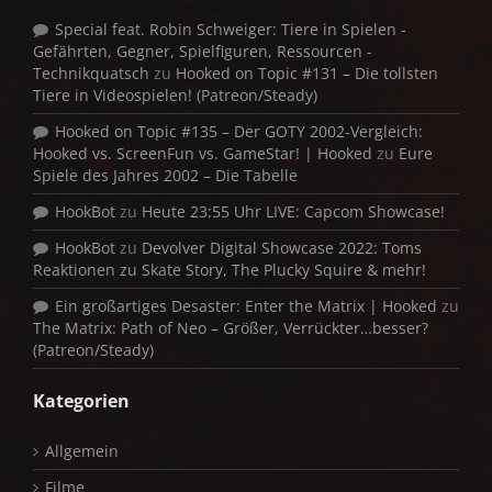
Special feat. Robin Schweiger: Tiere in Spielen -
Gefährten, Gegner, Spielfiguren, Ressourcen -
Technikquatsch
zu
Hooked on Topic #131 – Die tollsten
Tiere in Videospielen! (Patreon/Steady)
Hooked on Topic #135 – Der GOTY 2002-Vergleich:
Hooked vs. ScreenFun vs. GameStar! | Hooked
zu
Eure
Spiele des Jahres 2002 – Die Tabelle
HookBot
zu
Heute 23:55 Uhr LIVE: Capcom Showcase!
HookBot
zu
Devolver Digital Showcase 2022: Toms
Reaktionen zu Skate Story, The Plucky Squire & mehr!
Ein großartiges Desaster: Enter the Matrix | Hooked
zu
The Matrix: Path of Neo – Größer, Verrückter…besser?
(Patreon/Steady)
Kategorien
Allgemein
Filme