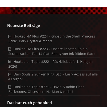
Neueste Beiträge
Hooked FM Plus #224 – Ghost in the Shell, Princess
Bride, Dark Crystal & mehr!
Hooked FM Plus #223 – Unsere liebsten Spiele-
Soundtracks – Teil 14 feat. Benny von Ink Ribbon Radio
Hooked on Topic #222 – Rückblick aufs 1. Halbjahr
2026!
Dark Souls 2 Sunken King DLC – Early Access auf alle
4 Folgen!
Hooked on Topic #221 – David & Robin über
Backrooms, Obsession, He-Man & mehr!
Das hat euch gehooked