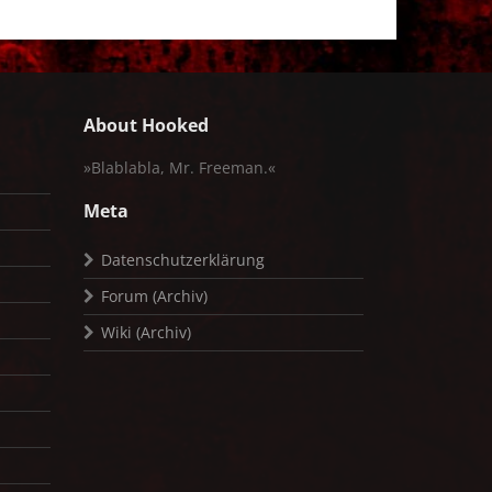
About Hooked
»Blablabla, Mr. Freeman.«
Meta
Datenschutzerklärung
Forum (Archiv)
Wiki (Archiv)