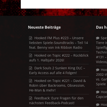
Neueste Beiträge
Das h
Hooked FM Plus #223 – Unsere
Spe
liebsten Spiele-Soundtracks – Teil 14
Tiere 
feat. Benny von Ink Ribbon Radio
Spielf
Techni
Hooked on Topic #222 – Rückblick
#131 – 
aufs 1. Halbjahr 2026!
Videos
Dark Souls 2 Sunken King DLC –
Hoo
Early Access auf alle 4 Folgen!
2002-V
vs. Ga
Hooked on Topic #221 – David &
Spiele
Robin über Backrooms, Obsession,
He-Man & mehr!
Hoo
Capco
Feedback: Eure Fragen für den
nächsten Feedback-Podcast!
Hoo