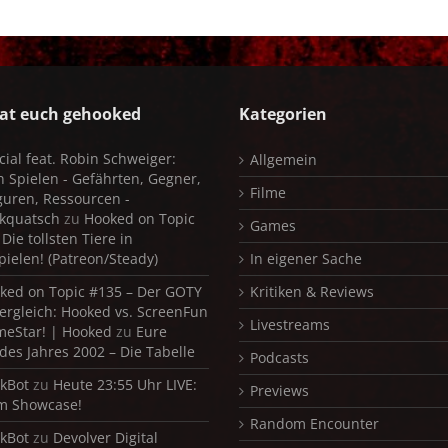
at euch gehooked
Kategorien
cial feat. Robin Schweiger:
Allgemein
in Spielen - Gefährten, Gegner,
Filme
iguren, Ressourcen -
kquatsch
zu
Hooked on Topic
Games
Die tollsten Tiere in
pielen! (Patreon/Steady)
In eigener Sache
ked on Topic #135 – Der GOTY
Kritiken & Reviews
ergleich: Hooked vs. ScreenFun
Livestreams
meStar! | Hooked
zu
Eure
 des Jahres 2002 – Die Tabelle
Podcasts
kBot
zu
Heute 23:55 Uhr LIVE:
Previews
m Showcase!
Random Encounter
kBot
zu
Devolver Digital