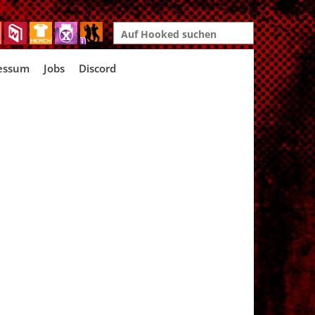
Search
for:
essum
Jobs
Discord