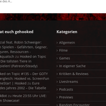
 des A...
at euch gehooked
Kategorien
cial feat. Robin Schweiger:
Allgemein
in Spielen - Gefährten, Gegner,
Filme
iguren, Ressourcen -
kquatsch
zu
Hooked on Topic
Games
Die tollsten Tiere in
pielen! (Patreon/Steady)
In eigener Sache
ked on Topic #135 – Der GOTY
Kritiken & Reviews
ergleich: Hooked vs. ScreenFun
Livestreams
meStar! | Hooked
zu
Eure
 des Jahres 2002 – Die Tabelle
Podcasts
kBot
zu
Heute 23:55 Uhr LIVE:
Previews
m Showcase!
Random Encounter