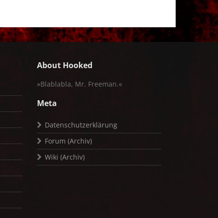
About Hooked
»Blablabla, Mr. Freeman.«
Meta
Datenschutzerklärung
Forum (Archiv)
Wiki (Archiv)