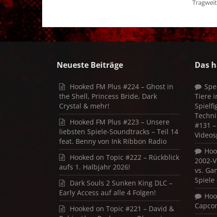
Tragweite
Neueste Beiträge
Das h
Hooked FM Plus #224 – Ghost in
Spe
the Shell, Princess Bride, Dark
Tiere 
Crystal & mehr!
Spielf
Techni
Hooked FM Plus #223 – Unsere
#131 – 
liebsten Spiele-Soundtracks – Teil 14
Videos
feat. Benny von Ink Ribbon Radio
Hoo
Hooked on Topic #222 – Rückblick
2002-V
aufs 1. Halbjahr 2026!
vs. Ga
Spiele
Dark Souls 2 Sunken King DLC –
Early Access auf alle 4 Folgen!
Hoo
Capco
Hooked on Topic #221 – David &