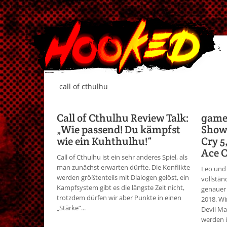
call of cthulhu
Call of Cthulhu Review Talk:
games
„Wie passend! Du kämpfst
Show 
wie ein Kuhthulhu!“
Cry 5
Ace 
Call of Cthulhu ist ein sehr anderes Spiel, als
man zunächst erwarten dürfte. Die Konflikte
Leo und
werden größtenteils mit Dialogen gelöst, ein
vollstä
Kampfsystem gibt es die längste Zeit nicht,
genauer 
trotzdem dürfen wir aber Punkte in einen
2018. Wi
„Stärke“...
Devil Ma
werden 