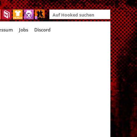
Search
for:
essum
Jobs
Discord