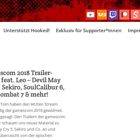
Skip
Unterstützt Hooked!
Exklusiv für Supporter*innen
Impr
to
content
com 2018 Trailer-
feat. Leo – Devil May
, Sekiro, SoulCalibur 6,
Combat 7 & mehr!
 Tom haben den letzten Stream
ndig der gamescom 2018 gewidmet,
gesagt: Den Trailern der gamescom
r schauen uns neues Material zu
y Cry 5, Sekiro und Co. an und
überrascht von der epischen