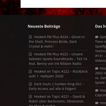
Neueste Beiträge
Das h
Hooked FM Plus #224 – Ghost in
Spe
the Shell, Princess Bride, Dark
Tiere 
Crystal & mehr!
Spielf
Techni
Hooked FM Plus #223 – Unsere
#131 – 
liebsten Spiele-Soundtracks – Teil 14
Videos
feat. Benny von Ink Ribbon Radio
Hoo
Hooked on Topic #222 – Rückblick
2002-V
aufs 1. Halbjahr 2026!
vs. Ga
Spiele
Dark Souls 2 Sunken King DLC –
Early Access auf alle 4 Folgen!
Hoo
Capco
Hooked on Topic #221 – David &
Robin über Backrooms, Obsession,
Hoo
He-Man & mehr!