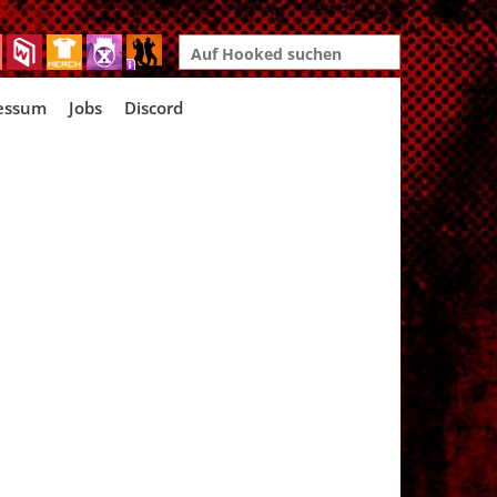
Search
for:
essum
Jobs
Discord