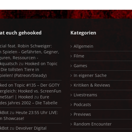
at euch gehooked
Kategorien
cial feat. Robin Schweiger:
Allgemein
in Spielen - Gefährten, Gegner,
Filme
iguren, Ressourcen -
kquatsch
zu
Hooked on Topic
Games
Die tollsten Tiere in
pielen! (Patreon/Steady)
In eigener Sache
ked on Topic #135 – Der GOTY
Kritiken & Reviews
ergleich: Hooked vs. ScreenFun
Livestreams
meStar! | Hooked
zu
Eure
 des Jahres 2002 – Die Tabelle
Podcasts
kBot
zu
Heute 23:55 Uhr LIVE:
Previews
m Showcase!
Random Encounter
kBot
zu
Devolver Digital