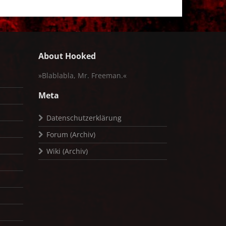
About Hooked
»Blablabla, Mr. Freeman.«
Meta
Datenschutzerklärung
Forum (Archiv)
Wiki (Archiv)