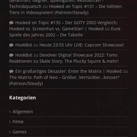
Gefährten, Gegner, Spielfiguren, Ressourcen -
Technikquatsch
zu
Hooked on Topic #131 – Die tollsten
Tiere in Videospielen! (Patreon/Steady)
Hooked on Topic #135 – Der GOTY 2002-Vergleich:
Hooked vs. ScreenFun vs. GameStar! | Hooked
zu
Eure
Spiele des Jahres 2002 – Die Tabelle
HookBot
zu
Heute 23:55 Uhr LIVE: Capcom Showcase!
HookBot
zu
Devolver Digital Showcase 2022: Toms
Reaktionen zu Skate Story, The Plucky Squire & mehr!
Ein großartiges Desaster: Enter the Matrix | Hooked
zu
The Matrix: Path of Neo – Größer, Verrückter…besser?
(Patreon/Steady)
Kategorien
Allgemein
Filme
Games