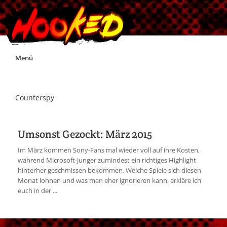
Skip
Menü
to
content
Unterstützt Hooked!
Counterspy
Exklusiv für Supporter*innen
Umsonst Gezockt: März 2015
Impressum
Im März kommen Sony-Fans mal wieder voll auf ihre Kosten,
während Microsoft-Junger zumindest ein richtiges Highlight
hinterher geschmissen bekommen. Welche Spiele sich diesen
Jobs
Monat lohnen und was man eher ignorieren kann, erkläre ich
euch in der ...
Discord