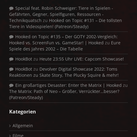
Special feat. Robin Schweiger: Tiere in Spielen -
Gefährten, Gegner, Spielfiguren, Ressourcen -
Technikquatsch
zu
Hooked on Topic #131 – Die tollsten
Tiere in Videospielen! (Patreon/Steady)
Hooked on Topic #135 – Der GOTY 2002-Vergleich:
Hooked vs. ScreenFun vs. GameStar! | Hooked
zu
Eure
Spiele des Jahres 2002 – Die Tabelle
HookBot
zu
Heute 23:55 Uhr LIVE: Capcom Showcase!
HookBot
zu
Devolver Digital Showcase 2022: Toms
Reaktionen zu Skate Story, The Plucky Squire & mehr!
Ein großartiges Desaster: Enter the Matrix | Hooked
zu
The Matrix: Path of Neo – Größer, Verrückter…besser?
(Patreon/Steady)
Kategorien
Allgemein
Filme