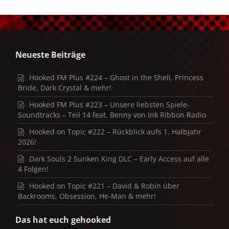
Neueste Beiträge
Hooked FM Plus #224 – Ghost in the Shell, Princess
Bride, Dark Crystal & mehr!
Hooked FM Plus #223 – Unsere liebsten Spiele-
Soundtracks – Teil 14 feat. Benny von Ink Ribbon Radio
Hooked on Topic #222 – Rückblick aufs 1. Halbjahr
2026!
Dark Souls 2 Sunken King DLC – Early Access auf alle
4 Folgen!
Hooked on Topic #221 – David & Robin über
Backrooms, Obsession, He-Man & mehr!
Das hat euch gehooked