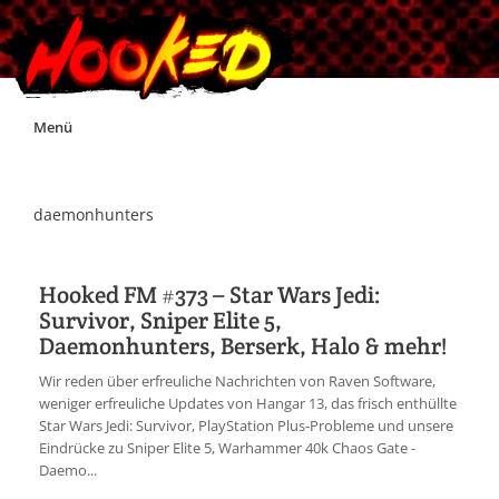
Skip
Menü
to
content
Unterstützt Hooked!
daemonhunters
Exklusiv für Supporter*innen
Hooked FM #373 – Star Wars Jedi:
Survivor, Sniper Elite 5,
Impressum
Daemonhunters, Berserk, Halo & mehr!
Wir reden über erfreuliche Nachrichten von Raven Software,
Jobs
weniger erfreuliche Updates von Hangar 13, das frisch enthüllte
Star Wars Jedi: Survivor, PlayStation Plus-Probleme und unsere
Eindrücke zu Sniper Elite 5, Warhammer 40k Chaos Gate -
Discord
Daemo...