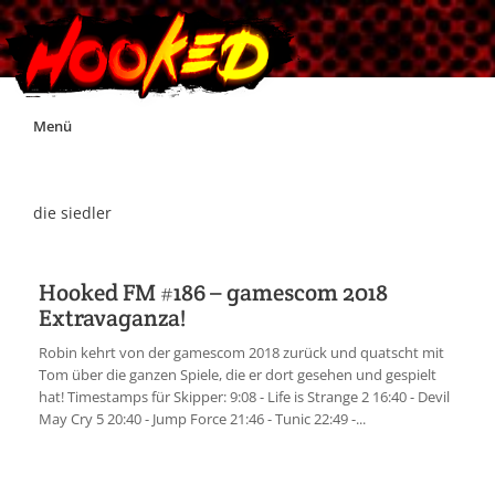
Skip
Menü
to
content
Unterstützt Hooked!
die siedler
Exklusiv für Supporter*innen
Hooked FM #186 – gamescom 2018
Extravaganza!
Impressum
Robin kehrt von der gamescom 2018 zurück und quatscht mit
Tom über die ganzen Spiele, die er dort gesehen und gespielt
Jobs
hat! Timestamps für Skipper: 9:08 - Life is Strange 2 16:40 - Devil
May Cry 5 20:40 - Jump Force 21:46 - Tunic 22:49 -...
Discord