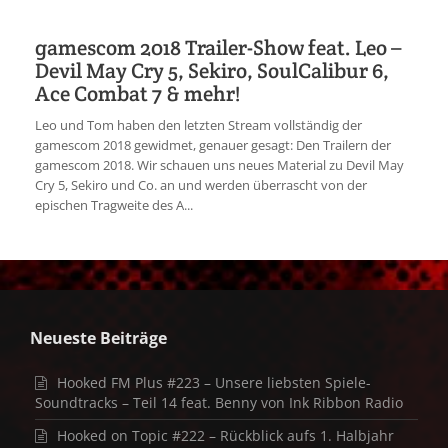
gamescom 2018 Trailer-Show feat. Leo –
Devil May Cry 5, Sekiro, SoulCalibur 6,
Ace Combat 7 & mehr!
Leo und Tom haben den letzten Stream vollständig der
gamescom 2018 gewidmet, genauer gesagt: Den Trailern der
gamescom 2018. Wir schauen uns neues Material zu Devil May
Cry 5, Sekiro und Co. an und werden überrascht von der
epischen Tragweite des A...
Neueste Beiträge
Hooked FM Plus #223 – Unsere liebsten Spiele-
Soundtracks – Teil 14 feat. Benny von Ink Ribbon Radio
Hooked on Topic #222 – Rückblick aufs 1. Halbjahr