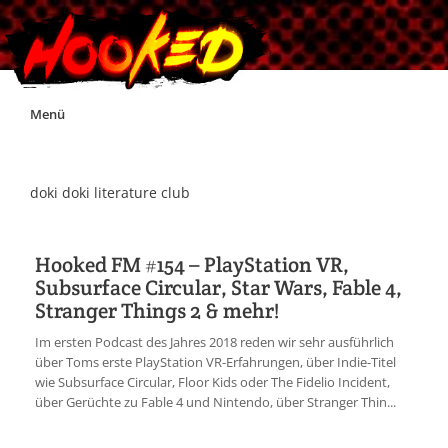
Skip
Menü
to
content
Unterstützt Hooked!
doki doki literature club
Exklusiv für Supporter*innen
Hooked FM #154 – PlayStation VR,
Subsurface Circular, Star Wars, Fable 4,
Impressum
Stranger Things 2 & mehr!
Im ersten Podcast des Jahres 2018 reden wir sehr ausführlich
Jobs
über Toms erste PlayStation VR-Erfahrungen, über Indie-Titel
wie Subsurface Circular, Floor Kids oder The Fidelio Incident,
über Gerüchte zu Fable 4 und Nintendo, über Stranger Thin...
Discord