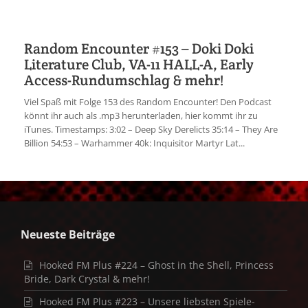
Random Encounter #153 – Doki Doki
Literature Club, VA-11 HALL-A, Early
Access-Rundumschlag & mehr!
Viel Spaß mit Folge 153 des Random Encounter! Den Podcast
könnt ihr auch als .mp3 herunterladen, hier kommt ihr zu
iTunes. Timestamps: 3:02 – Deep Sky Derelicts 35:14 – They Are
Billion 54:53 – Warhammer 40k: Inquisitor Martyr Lat...
Neueste Beiträge
Hooked FM Plus #224 – Ghost in the Shell, Princess
Bride, Dark Crystal & mehr!
Hooked FM Plus #223 – Unsere liebsten Spiele-