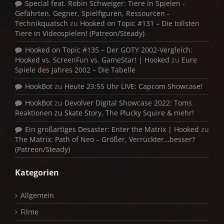
Special feat. Robin Schweiger: Tiere in Spielen -
Gefährten, Gegner, Spielfiguren, Ressourcen -
Technikquatsch
zu
Hooked on Topic #131 – Die tollsten
Tiere in Videospielen! (Patreon/Steady)
Hooked on Topic #135 – Der GOTY 2002-Vergleich:
Hooked vs. ScreenFun vs. GameStar! | Hooked
zu
Eure
Spiele des Jahres 2002 – Die Tabelle
HookBot
zu
Heute 23:55 Uhr LIVE: Capcom Showcase!
HookBot
zu
Devolver Digital Showcase 2022: Toms
Reaktionen zu Skate Story, The Plucky Squire & mehr!
Ein großartiges Desaster: Enter the Matrix | Hooked
zu
The Matrix: Path of Neo – Größer, Verrückter…besser?
(Patreon/Steady)
Kategorien
Allgemein
Filme