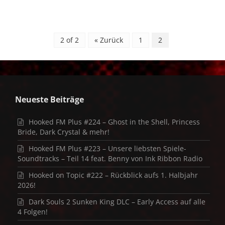
2 of 2
« Zurück
1
2
Neueste Beiträge
Hooked FM Plus #224 – Ghost in the Shell, Princess
Bride, Dark Crystal & mehr!
Hooked FM Plus #223 – Unsere liebsten Spiele-
Soundtracks – Teil 14 feat. Benny von Ink Ribbon Radio
Hooked on Topic #222 – Rückblick aufs 1. Halbjahr
2026!
Dark Souls 2 Sunken King DLC – Early Access auf alle
4 Folgen!