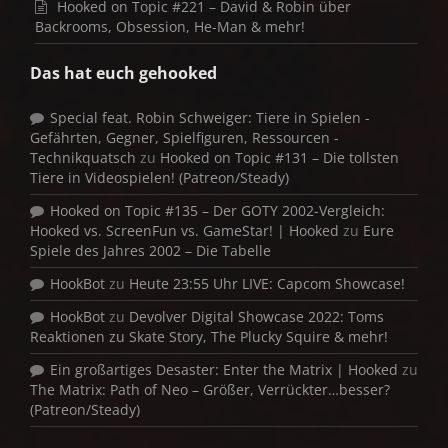
Hooked on Topic #221 – David & Robin über
Backrooms, Obsession, He-Man & mehr!
Das hat euch gehooked
Special feat. Robin Schweiger: Tiere in Spielen -
Gefährten, Gegner, Spielfiguren, Ressourcen -
Technikquatsch
zu
Hooked on Topic #131 – Die tollsten
Tiere in Videospielen! (Patreon/Steady)
Hooked on Topic #135 – Der GOTY 2002-Vergleich:
Hooked vs. ScreenFun vs. GameStar! | Hooked
zu
Eure
Spiele des Jahres 2002 – Die Tabelle
HookBot
zu
Heute 23:55 Uhr LIVE: Capcom Showcase!
HookBot
zu
Devolver Digital Showcase 2022: Toms
Reaktionen zu Skate Story, The Plucky Squire & mehr!
Ein großartiges Desaster: Enter the Matrix | Hooked
zu
The Matrix: Path of Neo – Größer, Verrückter…besser?
(Patreon/Steady)