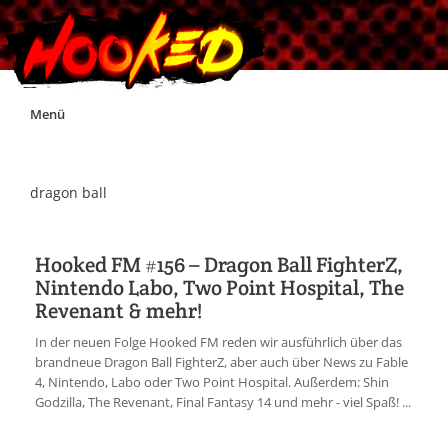
Skip
Menü
to
content
Unterstützt Hooked!
dragon ball
Exklusiv für Supporter*innen
Hooked FM #156 – Dragon Ball FighterZ,
Nintendo Labo, Two Point Hospital, The
Impressum
Revenant & mehr!
In der neuen Folge Hooked FM reden wir ausführlich über das
Jobs
brandneue Dragon Ball FighterZ, aber auch über News zu Fable
4, Nintendo, Labo oder Two Point Hospital. Außerdem: Shin
Godzilla, The Revenant, Final Fantasy 14 und mehr - viel Spaß! ...
Discord