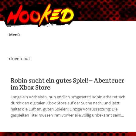
Skip
Menü
to
content
Unterstützt Hooked!
driven out
Exklusiv für Supporter*innen
Robin sucht ein gutes Spiel! – Abenteuer
im Xbox Store
Impressum
Lange ein Vorhaben, nun endlich umgesetzt! Robin arbeitet sich
durch den digitalen Xbox Store auf der Suche nach, und jetzt
Jobs
haltet die Luft an, guten Spielen! Einzige Voraussetzung: Die
gespielten Titel müssen ihm vorher alle völlig unbekannt sein!...
Discord