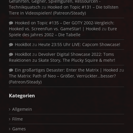
Gefährten, Gegner, Spielfiguren, Ressourcen -
Technikquatsch
zu
Hooked on Topic #131 – Die tollsten
Tiere in Videospielen! (Patreon/Steady)
Hooked on Topic #135 – Der GOTY 2002-Vergleich:
Hooked vs. ScreenFun vs. GameStar! | Hooked
zu
Eure
Spiele des Jahres 2002 – Die Tabelle
HookBot
zu
Heute 23:55 Uhr LIVE: Capcom Showcase!
HookBot
zu
Devolver Digital Showcase 2022: Toms
Reaktionen zu Skate Story, The Plucky Squire & mehr!
Ein großartiges Desaster: Enter the Matrix | Hooked
zu
The Matrix: Path of Neo – Größer, Verrückter…besser?
(Patreon/Steady)
Kategorien
Allgemein
Filme
Games