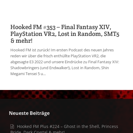
Hooked FM #353 – Final Fantasy XIV,
PlayStation VR2, Lost in Random, SMT5
& mehr!
Hooked FM ist zurück! Im ersten Podcast des neuen Jahres
reden wir über die frisch enthüllte PlayStation VR2, die
abgesagte E3 2022 und unsere Eindrücke zu Final Fantasy XIV:
Shadowbringers (und Endwalker!), Lost in Random, Shin
Megami Tensei 5 u...
Neueste Beiträge
Hooked FM Plus #224 – Ghost in the Shell, Princess
Bride, Dark Crystal & mehr!