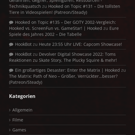
Gefährten, Gegner, Spielfiguren, Ressourcen -
Technikquatsch
zu
Hooked on Topic #131 – Die tollsten
Tiere in Videospielen! (Patreon/Steady)
Hooked on Topic #135 – Der GOTY 2002-Vergleich:
Hooked vs. ScreenFun vs. GameStar! | Hooked
zu
Eure
Spiele des Jahres 2002 – Die Tabelle
HookBot
zu
Heute 23:55 Uhr LIVE: Capcom Showcase!
HookBot
zu
Devolver Digital Showcase 2022: Toms
Reaktionen zu Skate Story, The Plucky Squire & mehr!
Ein großartiges Desaster: Enter the Matrix | Hooked
zu
The Matrix: Path of Neo – Größer, Verrückter…besser?
(Patreon/Steady)
Kategorien
Allgemein
Filme
Games