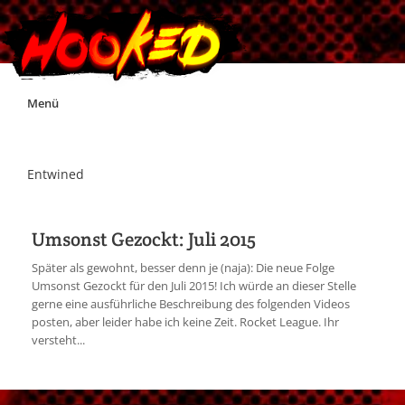
Skip
Menü
to
content
Unterstützt Hooked!
Entwined
Exklusiv für Supporter*innen
Umsonst Gezockt: Juli 2015
Impressum
Später als gewohnt, besser denn je (naja): Die neue Folge
Umsonst Gezockt für den Juli 2015! Ich würde an dieser Stelle
gerne eine ausführliche Beschreibung des folgenden Videos
Jobs
posten, aber leider habe ich keine Zeit. Rocket League. Ihr
versteht...
Discord