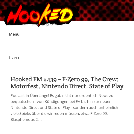
Skip
Menü
to
content
Unterstützt Hooked!
f zero
Exklusiv für Supporter*innen
Hooked FM #439 – F-Zero 99, The Crew:
Motorfest, Nintendo Direct, State of Play
Impressum
Podcast in Überlänge! Es gab nicht nur ordentlich News zu
bequatschen - von Kündigungen bei EA bis hin zur neuen
Jobs
Nintendo Direct und State of Play - sondern auch unheimlich
viele Spiele, über die wir reden müssen, etwa F-Zero 99,
Blasphemous 2, ...
Discord