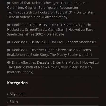
Special feat. Robin Schweiger: Tiere in Spielen -
Gefährten, Gegner, Spielfiguren, Ressourcen -
Technikquatsch
zu
Hooked on Topic #131 – Die tollsten
Tiere in Videospielen! (Patreon/Steady)
Hooked on Topic #135 – Der GOTY 2002-Vergleich:
Hooked vs. ScreenFun vs. GameStar! | Hooked
zu
Eure
Spiele des Jahres 2002 – Die Tabelle
HookBot
zu
Heute 23:55 Uhr LIVE: Capcom Showcase!
HookBot
zu
Devolver Digital Showcase 2022: Toms
Reaktionen zu Skate Story, The Plucky Squire & mehr!
Ein großartiges Desaster: Enter the Matrix | Hooked
zu
The Matrix: Path of Neo – Größer, Verrückter…besser?
(Patreon/Steady)
Kategorien
Allgemein
Filme