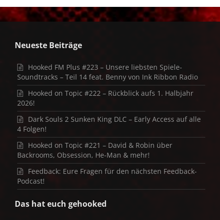
Neueste Beiträge
Hooked FM Plus #223 – Unsere liebsten Spiele-
Soundtracks – Teil 14 feat. Benny von Ink Ribbon Radio
Hooked on Topic #222 – Rückblick aufs 1. Halbjahr
2026!
Dark Souls 2 Sunken King DLC – Early Access auf alle
4 Folgen!
Hooked on Topic #221 – David & Robin über
Backrooms, Obsession, He-Man & mehr!
Feedback: Eure Fragen für den nächsten Feedback-
Podcast!
Das hat euch gehooked