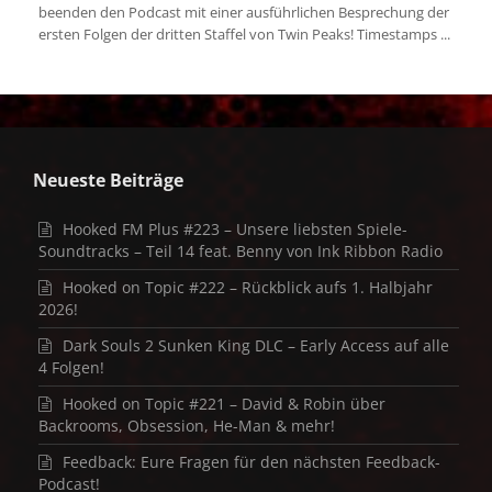
beenden den Podcast mit einer ausführlichen Besprechung der
ersten Folgen der dritten Staffel von Twin Peaks! Timestamps ...
Neueste Beiträge
Hooked FM Plus #223 – Unsere liebsten Spiele-
Soundtracks – Teil 14 feat. Benny von Ink Ribbon Radio
Hooked on Topic #222 – Rückblick aufs 1. Halbjahr
2026!
Dark Souls 2 Sunken King DLC – Early Access auf alle
4 Folgen!
Hooked on Topic #221 – David & Robin über
Backrooms, Obsession, He-Man & mehr!
Feedback: Eure Fragen für den nächsten Feedback-
Podcast!