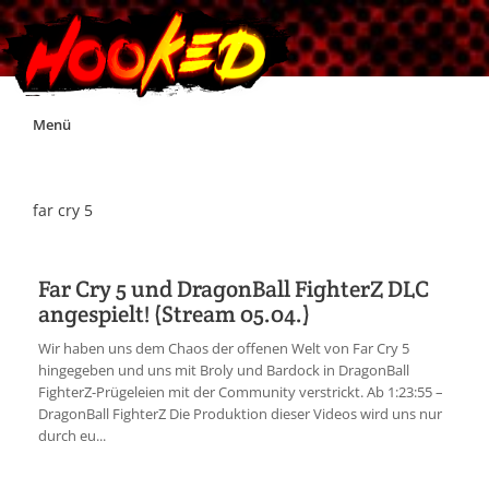
Skip
Menü
to
content
Unterstützt Hooked!
far cry 5
Exklusiv für Supporter*innen
Far Cry 5 und DragonBall FighterZ DLC
angespielt! (Stream 05.04.)
Impressum
Wir haben uns dem Chaos der offenen Welt von Far Cry 5
hingegeben und uns mit Broly und Bardock in DragonBall
Jobs
FighterZ-Prügeleien mit der Community verstrickt. Ab 1:23:55 –
DragonBall FighterZ Die Produktion dieser Videos wird uns nur
durch eu...
Discord