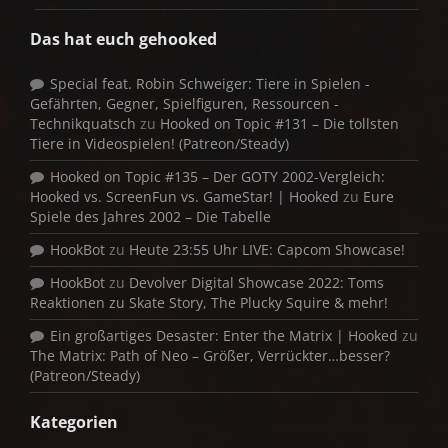
Das hat euch gehooked
Special feat. Robin Schweiger: Tiere in Spielen -
Gefährten, Gegner, Spielfiguren, Ressourcen -
Technikquatsch
zu
Hooked on Topic #131 – Die tollsten
Tiere in Videospielen! (Patreon/Steady)
Hooked on Topic #135 – Der GOTY 2002-Vergleich:
Hooked vs. ScreenFun vs. GameStar! | Hooked
zu
Eure
Spiele des Jahres 2002 – Die Tabelle
HookBot
zu
Heute 23:55 Uhr LIVE: Capcom Showcase!
HookBot
zu
Devolver Digital Showcase 2022: Toms
Reaktionen zu Skate Story, The Plucky Squire & mehr!
Ein großartiges Desaster: Enter the Matrix | Hooked
zu
The Matrix: Path of Neo – Größer, Verrückter…besser?
(Patreon/Steady)
Kategorien