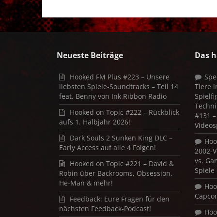
Neueste Beiträge
Das h
Hooked FM Plus #223 – Unsere
Spe
liebsten Spiele-Soundtracks – Teil 14
Tiere 
feat. Benny von Ink Ribbon Radio
Spielf
Techni
Hooked on Topic #222 – Rückblick
#131 – 
aufs 1. Halbjahr 2026!
Videos
Dark Souls 2 Sunken King DLC –
Hoo
Early Access auf alle 4 Folgen!
2002-V
vs. Ga
Hooked on Topic #221 – David &
Spiele
Robin über Backrooms, Obsession,
He-Man & mehr!
Hoo
Capco
Feedback: Eure Fragen für den
nächsten Feedback-Podcast!
Hoo