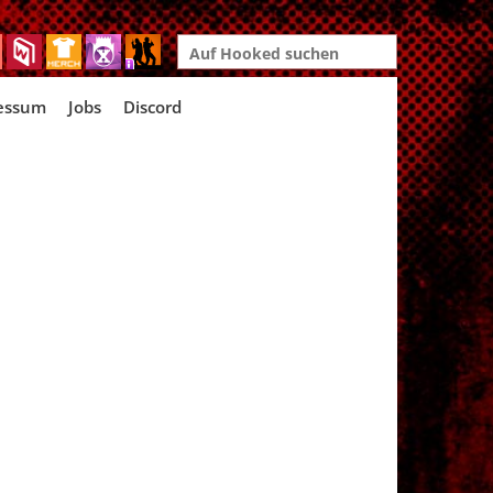
Search
for:
essum
Jobs
Discord