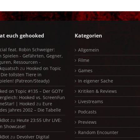
at euch gehooked
Kategorien
cial feat. Robin Schweiger:
Allgemein
in Spielen - Gefährten, Gegner,
Filme
iguren, Ressourcen -
kquatsch
zu
Hooked on Topic
Games
Die tollsten Tiere in
pielen! (Patreon/Steady)
In eigener Sache
ked on Topic #135 – Der GOTY
Kritiken & Reviews
ergleich: Hooked vs. ScreenFun
Livestreams
meStar! | Hooked
zu
Eure
 des Jahres 2002 – Die Tabelle
Podcasts
kBot
zu
Heute 23:55 Uhr LIVE:
Previews
m Showcase!
Random Encounter
kBot
zu
Devolver Digital