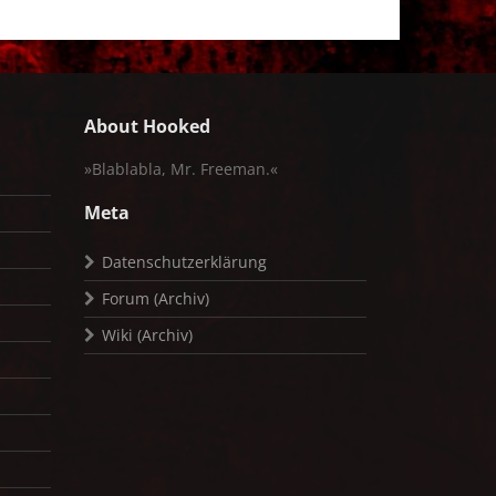
About Hooked
»Blablabla, Mr. Freeman.«
Meta
Datenschutzerklärung
Forum (Archiv)
Wiki (Archiv)