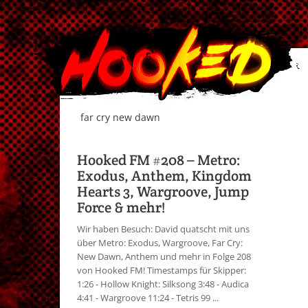
far cry new dawn
Hooked FM #208 – Metro:
Exodus, Anthem, Kingdom
Hearts 3, Wargroove, Jump
Force & mehr!
Wir haben Besuch: David quatscht mit uns
über Metro: Exodus, Wargroove, Far Cry:
New Dawn, Anthem und mehr in Folge 208
von Hooked FM! Timestamps für Skipper:
1:26 - Hollow Knight: Silksong 3:48 - Audica
4:41 - Wargroove 11:24 - Tetris 99 ...