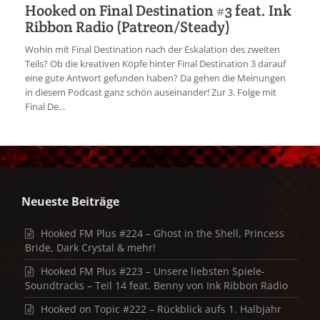
Hooked on Final Destination #3 feat. Ink
Ribbon Radio (Patreon/Steady)
Wohin mit Final Destination nach der Eskalation des zweiten
Teils? Ob die kreativen Köpfe hinter Final Destination 3 darauf
eine gute Antwort gefunden haben? Da gehen die Meinungen
in diesem Podcast ganz schön auseinander! Zur 3. Folge mit
Final De...
Neueste Beiträge
Hooked FM Plus #224 – Ghost in the Shell, Princess
Bride, Dark Crystal & mehr!
Hooked FM Plus #223 – Unsere liebsten Spiele-
Soundtracks – Teil 14 feat. Benny von Ink Ribbon Radio
Hooked on Topic #222 – Rückblick aufs 1. Halbjahr