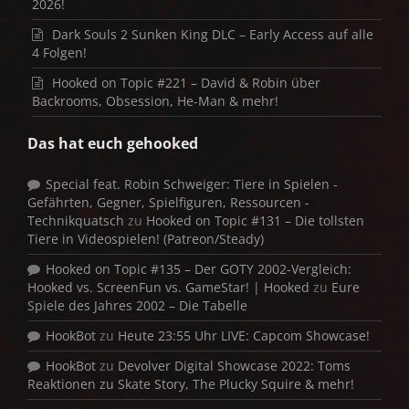
2026!
Dark Souls 2 Sunken King DLC – Early Access auf alle
4 Folgen!
Hooked on Topic #221 – David & Robin über
Backrooms, Obsession, He-Man & mehr!
Das hat euch gehooked
Special feat. Robin Schweiger: Tiere in Spielen -
Gefährten, Gegner, Spielfiguren, Ressourcen -
Technikquatsch
zu
Hooked on Topic #131 – Die tollsten
Tiere in Videospielen! (Patreon/Steady)
Hooked on Topic #135 – Der GOTY 2002-Vergleich:
Hooked vs. ScreenFun vs. GameStar! | Hooked
zu
Eure
Spiele des Jahres 2002 – Die Tabelle
HookBot
zu
Heute 23:55 Uhr LIVE: Capcom Showcase!
HookBot
zu
Devolver Digital Showcase 2022: Toms
Reaktionen zu Skate Story, The Plucky Squire & mehr!