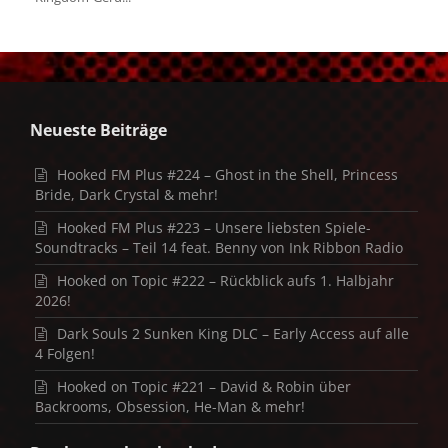
Neueste Beiträge
Hooked FM Plus #224 – Ghost in the Shell, Princess
Bride, Dark Crystal & mehr!
Hooked FM Plus #223 – Unsere liebsten Spiele-
Soundtracks – Teil 14 feat. Benny von Ink Ribbon Radio
Hooked on Topic #222 – Rückblick aufs 1. Halbjahr
2026!
Dark Souls 2 Sunken King DLC – Early Access auf alle
4 Folgen!
Hooked on Topic #221 – David & Robin über
Backrooms, Obsession, He-Man & mehr!