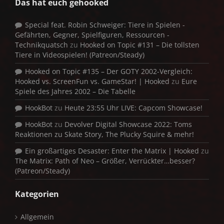
Das hat euch gehooked
Special feat. Robin Schweiger: Tiere in Spielen -
Gefährten, Gegner, Spielfiguren, Ressourcen -
Technikquatsch
zu
Hooked on Topic #131 – Die tollsten
Tiere in Videospielen! (Patreon/Steady)
Hooked on Topic #135 – Der GOTY 2002-Vergleich:
Hooked vs. ScreenFun vs. GameStar! | Hooked
zu
Eure
Spiele des Jahres 2002 – Die Tabelle
HookBot
zu
Heute 23:55 Uhr LIVE: Capcom Showcase!
HookBot
zu
Devolver Digital Showcase 2022: Toms
Reaktionen zu Skate Story, The Plucky Squire & mehr!
Ein großartiges Desaster: Enter the Matrix | Hooked
zu
The Matrix: Path of Neo – Größer, Verrückter…besser?
(Patreon/Steady)
Kategorien
Allgemein