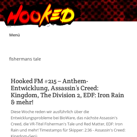
Skip
Menü
to
content
Unterstützt Hooked!
fishermans tale
Exklusiv für Supporter*innen
Hooked FM #215 – Anthem-
Entwicklung, Assassin’s Creed:
Impressum
Kingdom, The Division 2, EDF: Iron Rain
& mehr!
Jobs
Diese Woche reden wir ausführlich über die
Entwicklungsprobleme bei BioWare, das nächste Assassin's
Discord
Creed, die VR-Titel Fisherman's Tale und Red Matter, EDF: Iron
Rain und mehr! Timestamps für Skipper: 2:36 - Assassin's Creed:
Kingdom-Gerü...