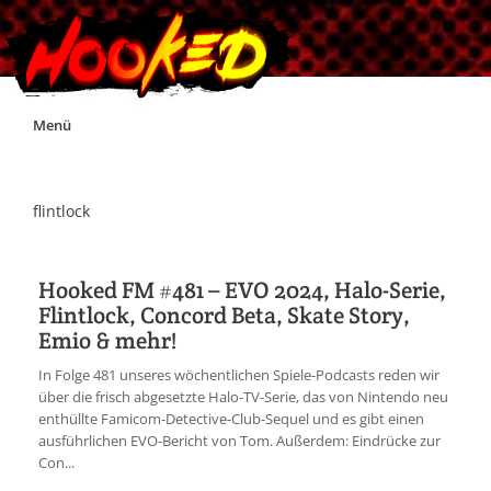
Skip
Menü
to
content
Unterstützt Hooked!
flintlock
Exklusiv für Supporter*innen
Hooked FM #481 – EVO 2024, Halo-Serie,
Flintlock, Concord Beta, Skate Story,
Impressum
Emio & mehr!
In Folge 481 unseres wöchentlichen Spiele-Podcasts reden wir
Jobs
über die frisch abgesetzte Halo-TV-Serie, das von Nintendo neu
enthüllte Famicom-Detective-Club-Sequel und es gibt einen
ausführlichen EVO-Bericht von Tom. Außerdem: Eindrücke zur
Discord
Con...