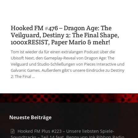
Hooked FM #476 – Dragon Age: The
Veilguard, Destiny 2: The Final Shape,
1000xRESIST, Paper Mario & mehr!
Tom ist wieder da für einen extralangen Podcast über die
Ubisoft Next, den Gameplay-Reveal von Dragon Age: The
Veilguard und Studio-Schließungen von Pieces Interactive und
Galvanic Games. Außerdem gibt's unsere Eindrücke zu Destiny
2: The Final ...
Neueste Beiträge
Hooked FM Plus #223 – Unsere liebsten Spiele-
Soundtracks – Teil 14 feat. Benny von Ink Ribbon Radio