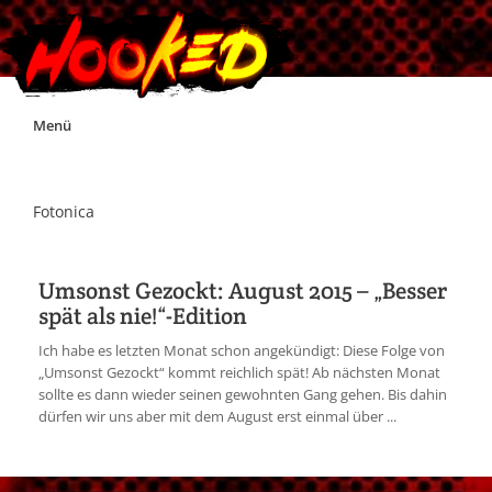
Skip
Menü
to
content
Unterstützt Hooked!
Fotonica
Exklusiv für Supporter*innen
Umsonst Gezockt: August 2015 – „Besser
spät als nie!“-Edition
Impressum
Ich habe es letzten Monat schon angekündigt: Diese Folge von
„Umsonst Gezockt“ kommt reichlich spät! Ab nächsten Monat
Jobs
sollte es dann wieder seinen gewohnten Gang gehen. Bis dahin
dürfen wir uns aber mit dem August erst einmal über ...
Discord