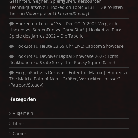
Gefährten, Gegner, Spielfiguren, Ressourcen -
Technikquatsch
zu
Hooked on Topic #131 – Die tollsten
Tiere in Videospielen! (Patreon/Steady)
Hooked on Topic #135 – Der GOTY 2002-Vergleich:
Hooked vs. ScreenFun vs. GameStar! | Hooked
zu
Eure
Spiele des Jahres 2002 – Die Tabelle
HookBot
zu
Heute 23:55 Uhr LIVE: Capcom Showcase!
HookBot
zu
Devolver Digital Showcase 2022: Toms
Reaktionen zu Skate Story, The Plucky Squire & mehr!
Ein großartiges Desaster: Enter the Matrix | Hooked
zu
The Matrix: Path of Neo – Größer, Verrückter…besser?
(Patreon/Steady)
Kategorien
Allgemein
Filme
Games