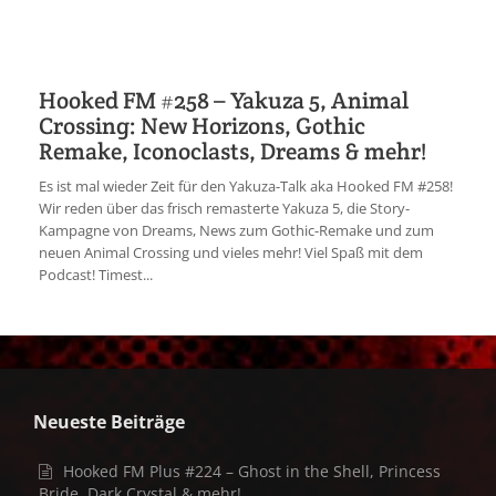
Hooked FM #258 – Yakuza 5, Animal
Crossing: New Horizons, Gothic
Remake, Iconoclasts, Dreams & mehr!
Es ist mal wieder Zeit für den Yakuza-Talk aka Hooked FM #258!
Wir reden über das frisch remasterte Yakuza 5, die Story-
Kampagne von Dreams, News zum Gothic-Remake und zum
neuen Animal Crossing und vieles mehr! Viel Spaß mit dem
Podcast! Timest...
Neueste Beiträge
Hooked FM Plus #224 – Ghost in the Shell, Princess
Bride, Dark Crystal & mehr!