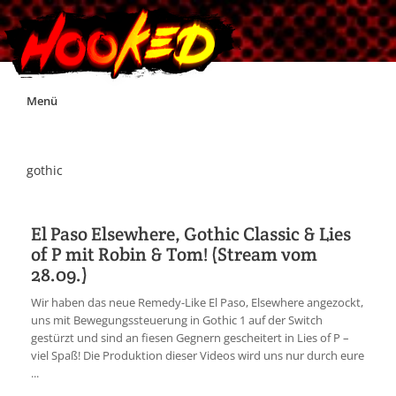
Skip
Menü
to
content
Unterstützt Hooked!
gothic
Exklusiv für Supporter*innen
El Paso Elsewhere, Gothic Classic & Lies
of P mit Robin & Tom! (Stream vom
Impressum
28.09.)
Wir haben das neue Remedy-Like El Paso, Elsewhere angezockt,
Jobs
uns mit Bewegungssteuerung in Gothic 1 auf der Switch
gestürzt und sind an fiesen Gegnern gescheitert in Lies of P –
viel Spaß! Die Produktion dieser Videos wird uns nur durch eure
Discord
...