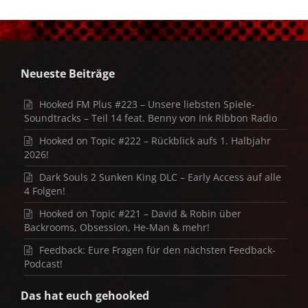
Neueste Beiträge
Hooked FM Plus #223 – Unsere liebsten Spiele-
Soundtracks – Teil 14 feat. Benny von Ink Ribbon Radio
Hooked on Topic #222 – Rückblick aufs 1. Halbjahr
2026!
Dark Souls 2 Sunken King DLC – Early Access auf alle
4 Folgen!
Hooked on Topic #221 – David & Robin über
Backrooms, Obsession, He-Man & mehr!
Feedback: Eure Fragen für den nächsten Feedback-
Podcast!
Das hat euch gehooked