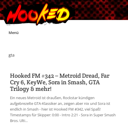
Skip
Menü
to
content
Unterstützt Hooked!
gta
Exklusiv für Supporter*innen
Hooked FM #342 – Metroid Dread, Far
Cry 6, KeyWe, Sora in Smash, GTA
Impressum
Trilogy & mehr!
Ein neues Metroid ist draußen, Rockstar kündigen
Jobs
aufgebrezelte GTA-Klassiker an, zeigen aber nix und Sora ist
endlich in Smash - hier ist Hooked FM #342, viel Spaß!
Timestamps für Skipper: 0:00 - Intro 2:21 - Sora in Super Smash
Discord
Bros. Ulti...