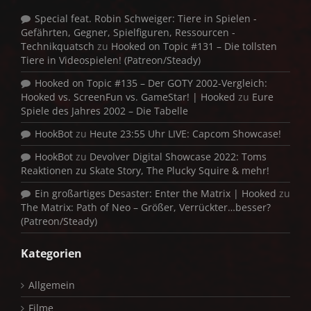
Special feat. Robin Schweiger: Tiere in Spielen -
Gefährten, Gegner, Spielfiguren, Ressourcen -
Technikquatsch
zu
Hooked on Topic #131 – Die tollsten
Tiere in Videospielen! (Patreon/Steady)
Hooked on Topic #135 – Der GOTY 2002-Vergleich:
Hooked vs. ScreenFun vs. GameStar! | Hooked
zu
Eure
Spiele des Jahres 2002 – Die Tabelle
HookBot
zu
Heute 23:55 Uhr LIVE: Capcom Showcase!
HookBot
zu
Devolver Digital Showcase 2022: Toms
Reaktionen zu Skate Story, The Plucky Squire & mehr!
Ein großartiges Desaster: Enter the Matrix | Hooked
zu
The Matrix: Path of Neo – Größer, Verrückter…besser?
(Patreon/Steady)
Kategorien
Allgemein
Filme