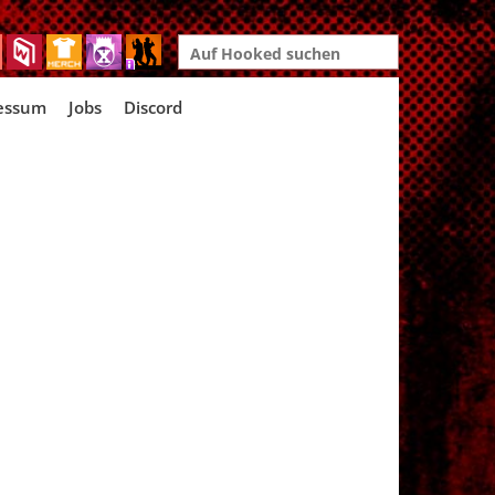
Search
for:
essum
Jobs
Discord