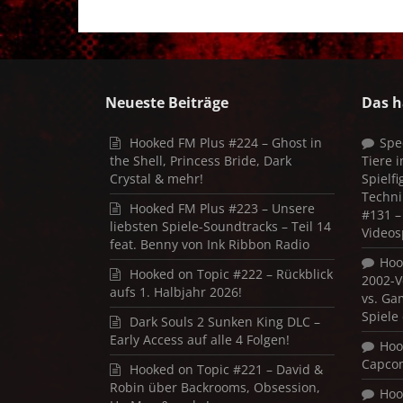
Neueste Beiträge
Das h
Hooked FM Plus #224 – Ghost in
Spe
the Shell, Princess Bride, Dark
Tiere 
Crystal & mehr!
Spielf
Techni
Hooked FM Plus #223 – Unsere
#131 – 
liebsten Spiele-Soundtracks – Teil 14
Videos
feat. Benny von Ink Ribbon Radio
Hoo
Hooked on Topic #222 – Rückblick
2002-V
aufs 1. Halbjahr 2026!
vs. Ga
Spiele
Dark Souls 2 Sunken King DLC –
Early Access auf alle 4 Folgen!
Hoo
Capco
Hooked on Topic #221 – David &
Robin über Backrooms, Obsession,
Hoo