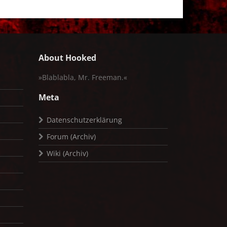
About Hooked
»Blablabla, Mr. Freeman.«
Meta
Datenschutzerklärung
Forum (Archiv)
Wiki (Archiv)