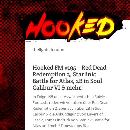
hellgate london
Hooked FM #195 – Red Dead
Redemption 2, Starlink:
Battle for Atlas, 2B in Soul
Calibur VI & mehr!
In Folge 195 unseres wöchentlichen Spiele-
Podcasts reden wir vor allem über Red Dead
Redemption 2, aber auch über 2B in Soul
Calibur 6, die Ankündigung von Layers of
Fear 2, Toms Eindruck von Starlink: Battle for
Atlas und mehr! Timestamps fü...