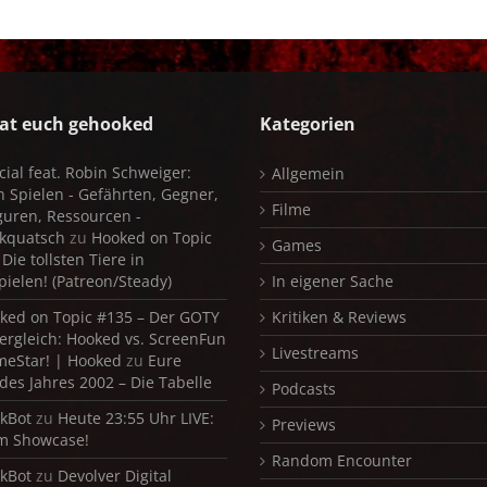
at euch gehooked
Kategorien
cial feat. Robin Schweiger:
Allgemein
in Spielen - Gefährten, Gegner,
Filme
iguren, Ressourcen -
kquatsch
zu
Hooked on Topic
Games
Die tollsten Tiere in
pielen! (Patreon/Steady)
In eigener Sache
ked on Topic #135 – Der GOTY
Kritiken & Reviews
ergleich: Hooked vs. ScreenFun
Livestreams
meStar! | Hooked
zu
Eure
 des Jahres 2002 – Die Tabelle
Podcasts
kBot
zu
Heute 23:55 Uhr LIVE:
Previews
m Showcase!
Random Encounter
kBot
zu
Devolver Digital