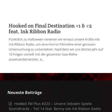
Hooked on Final Destination #1 & #2
feat. Ink Ribbon Radio
Pünktlich zu Halloween vereinen wir erneut unsere Kräfte mit
Ink Ribbon Radio, um eine Horror-Filmreihe einer genauen
Untersuchung zu unterziehen. Nachdem wir uns letztes Jahr auf
10 Folgen verteilt mit der gesamten Saw-Reihe
auseinandersetzten, is...
Neueste Beiträge
Hooked FM Plus #223 – Unsere liebsten Spiele-
Soundtracks – Teil 14 feat. Benny von Ink Ribbon Radio