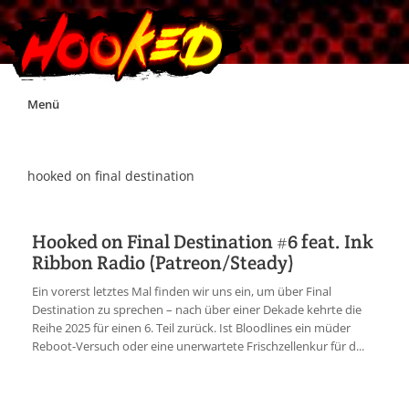
Skip
Menü
to
content
Unterstützt Hooked!
hooked on final destination
Exklusiv für Supporter*innen
Hooked on Final Destination #6 feat. Ink
Ribbon Radio (Patreon/Steady)
Impressum
Ein vorerst letztes Mal finden wir uns ein, um über Final
Destination zu sprechen – nach über einer Dekade kehrte die
Jobs
Reihe 2025 für einen 6. Teil zurück. Ist Bloodlines ein müder
Reboot-Versuch oder eine unerwartete Frischzellenkur für d...
Discord