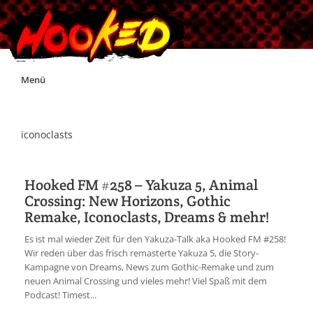
Skip
Menü
to
content
Unterstützt Hooked!
iconoclasts
Exklusiv für Supporter*innen
Hooked FM #258 – Yakuza 5, Animal
Crossing: New Horizons, Gothic
Impressum
Remake, Iconoclasts, Dreams & mehr!
Es ist mal wieder Zeit für den Yakuza-Talk aka Hooked FM #258!
Jobs
Wir reden über das frisch remasterte Yakuza 5, die Story-
Kampagne von Dreams, News zum Gothic-Remake und zum
neuen Animal Crossing und vieles mehr! Viel Spaß mit dem
Discord
Podcast! Timest...