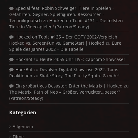
Special feat. Robin Schweiger: Tiere in Spielen -
Gefährten, Gegner, Spielfiguren, Ressourcen -
Technikquatsch
zu
Hooked on Topic #131 – Die tollsten
Tiere in Videospielen! (Patreon/Steady)
Hooked on Topic #135 – Der GOTY 2002-Vergleich:
Hooked vs. ScreenFun vs. GameStar! | Hooked
zu
Eure
Spiele des Jahres 2002 – Die Tabelle
HookBot
zu
Heute 23:55 Uhr LIVE: Capcom Showcase!
HookBot
zu
Devolver Digital Showcase 2022: Toms
Reaktionen zu Skate Story, The Plucky Squire & mehr!
Ein großartiges Desaster: Enter the Matrix | Hooked
zu
The Matrix: Path of Neo – Größer, Verrückter…besser?
(Patreon/Steady)
Kategorien
Allgemein
Filme