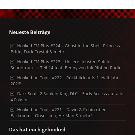
Neueste Beiträge
Hooked FM Plus #224 – Ghost in the Shell, Princess
Bride, Dark Crystal & mehr!
Hooked FM Plus #223 – Unsere liebsten Spiele-
Soundtracks – Teil 14 feat. Benny von Ink Ribbon Radio
Hooked on Topic #222 – Rückblick aufs 1. Halbjahr
2026!
Dark Souls 2 Sunken King DLC – Early Access auf alle
4 Folgen!
Hooked on Topic #221 – David & Robin über
Backrooms, Obsession, He-Man & mehr!
Das hat euch gehooked