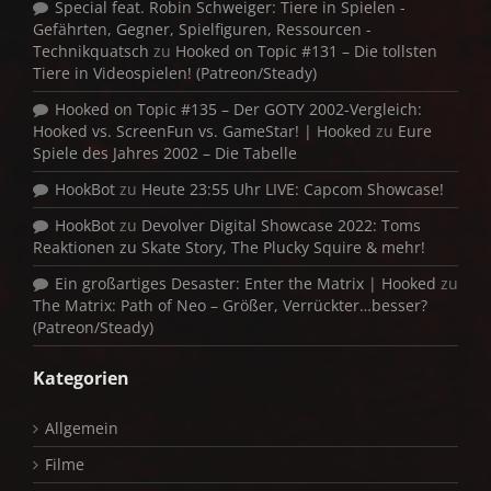
Special feat. Robin Schweiger: Tiere in Spielen -
Gefährten, Gegner, Spielfiguren, Ressourcen -
Technikquatsch
zu
Hooked on Topic #131 – Die tollsten
Tiere in Videospielen! (Patreon/Steady)
Hooked on Topic #135 – Der GOTY 2002-Vergleich:
Hooked vs. ScreenFun vs. GameStar! | Hooked
zu
Eure
Spiele des Jahres 2002 – Die Tabelle
HookBot
zu
Heute 23:55 Uhr LIVE: Capcom Showcase!
HookBot
zu
Devolver Digital Showcase 2022: Toms
Reaktionen zu Skate Story, The Plucky Squire & mehr!
Ein großartiges Desaster: Enter the Matrix | Hooked
zu
The Matrix: Path of Neo – Größer, Verrückter…besser?
(Patreon/Steady)
Kategorien
Allgemein
Filme