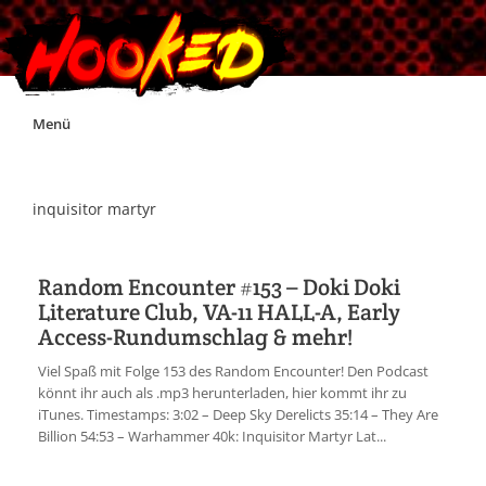
Skip
Menü
to
content
Unterstützt Hooked!
inquisitor martyr
Exklusiv für Supporter*innen
Random Encounter #153 – Doki Doki
Literature Club, VA-11 HALL-A, Early
Impressum
Access-Rundumschlag & mehr!
Viel Spaß mit Folge 153 des Random Encounter! Den Podcast
Jobs
könnt ihr auch als .mp3 herunterladen, hier kommt ihr zu
iTunes. Timestamps: 3:02 – Deep Sky Derelicts 35:14 – They Are
Billion 54:53 – Warhammer 40k: Inquisitor Martyr Lat...
Discord